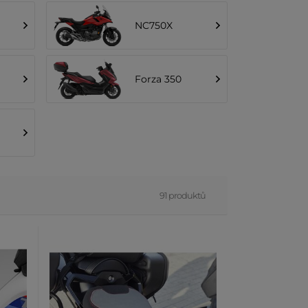
NC750X
Forza 350
91 produktů