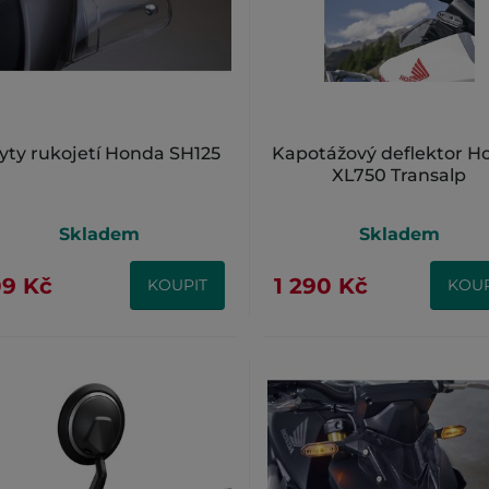
yty rukojetí Honda SH125
Kapotážový deflektor H
XL750 Transalp
Skladem
Skladem
9 Kč
1 290 Kč
KOUPIT
KOUP