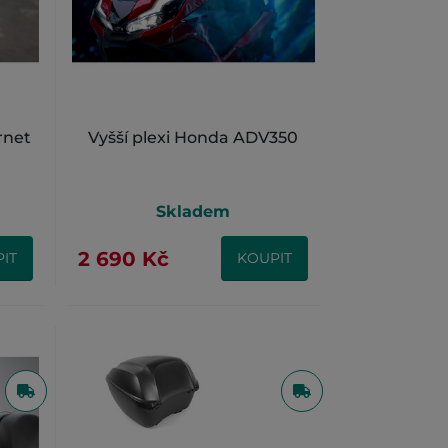
rnet
Vyšší plexi Honda ADV350
Skladem
2 690 Kč
IT
KOUPIT