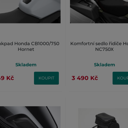
nkpad Honda CB1000/750
Komfortní sedlo řidiče 
Hornet
NC750X
Skladem
Skladem
49 Kč
3 490 Kč
KOUPIT
KOUP