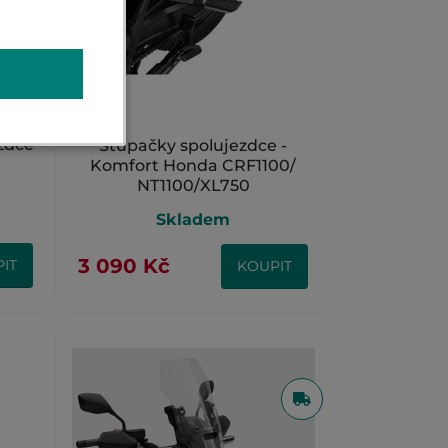
zdce
Stupačky spolujezdce -
Komfort Honda CRF1100/
NT1100/XL750
Skladem
3 090 Kč
IT
KOUPIT