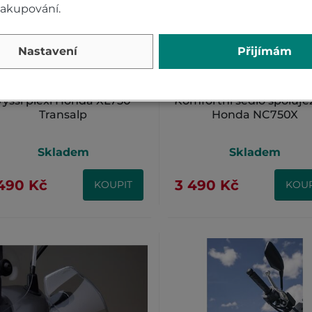
nakupování.
Nastavení
Přijímám
Vyšší plexi Honda XL750
Komfortní sedlo spoluje
Transalp
Honda NC750X
Skladem
Skladem
490 Kč
3 490 Kč
KOUPIT
KOUP