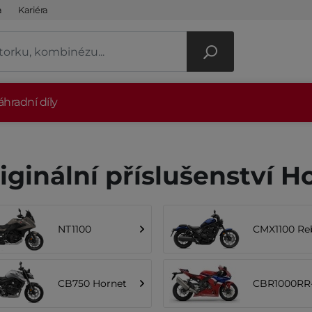
a
Kariéra
hradní díly
iginální příslušenství 
NT1100
CMX1100 Re
CB750 Hornet
CBR1000RR