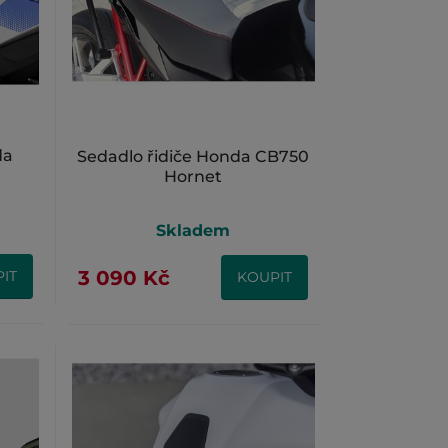
da
Sedadlo řidiče Honda CB750
Hornet
Skladem
3 090 Kč
IT
KOUPIT