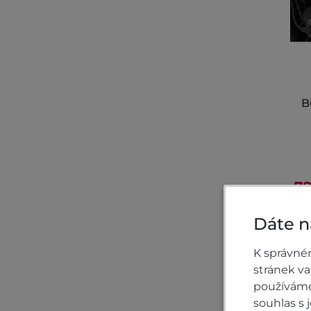
B
78
Dáte n
K správné
stránek v
používáme 
souhlas s