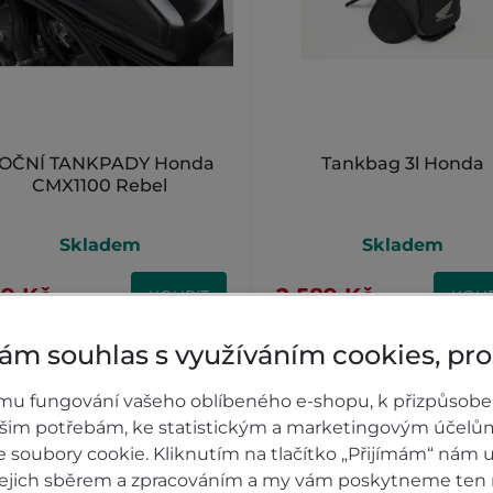
OČNÍ TANKPADY Honda
Tankbag 3l Honda
CMX1100 Rebel
Skladem
Skladem
9 Kč
2 589 Kč
KOUPIT
KOUP
ám souhlas s využíváním cookies, pr
mu fungování vašeho oblíbeného e-shopu, k přizpůsobe
ašim potřebám, ke statistickým a marketingovým účelů
soubory cookie. Kliknutím na tlačítko „Přijímám“ nám u
 jejich sběrem a zpracováním a my vám poskytneme ten 