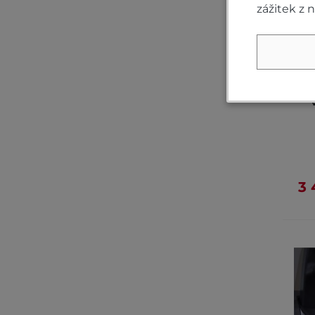
zážitek z 
3 