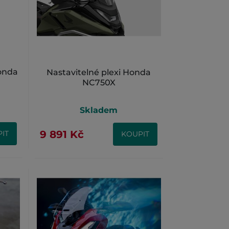
onda
Nastavitelné plexi Honda
NC750X
Skladem
9 891 Kč
IT
KOUPIT