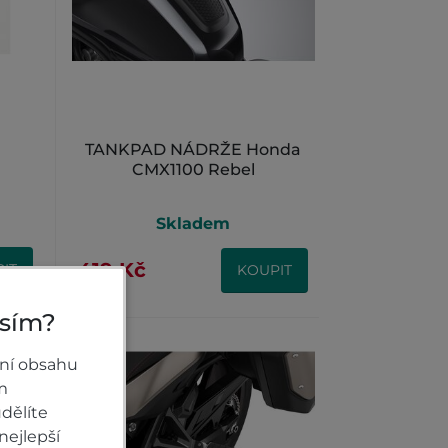
TANKPAD NÁDRŽE Honda
CMX1100 Rebel
Skladem
419 Kč
IT
KOUPIT
osím?
ní obsahu
m
dělíte
nejlepší