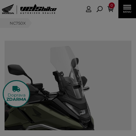
0
NC750X
Doprava
ZDARMA