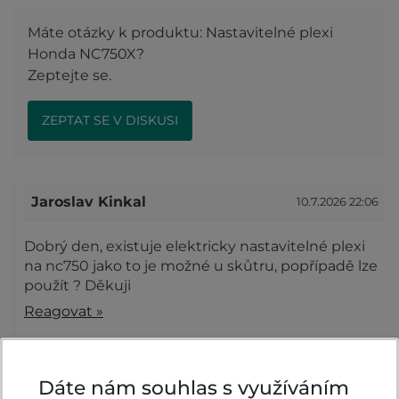
Máte otázky k produktu: Nastavitelné plexi
Honda NC750X?
Zeptejte se.
ZEPTAT SE V DISKUSI
Jaroslav Kinkal
10.7.2026 22:06
Dobrý den, existuje elektricky nastavitelné plexi
na nc750 jako to je možné u skůtru, popřípadě lze
použít ? Děkuji
Reagovat »
Honda Velsbike
13.7.2026 07:52
Dáte nám souhlas s využíváním
Dobrý den,