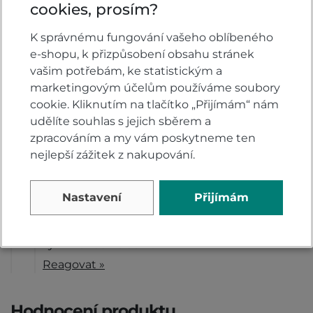
cookies, prosím?
bohužel, neexistuje.
tým Honda Velsbike
K správnému fungování vašeho oblíbeného
Reagovat »
e-shopu, k přizpůsobení obsahu stránek
vašim potřebám, ke statistickým a
marketingovým účelům používáme soubory
Jan
20.9.2025 22:53
cookie. Kliknutím na tlačítko „Přijímám“ nám
udělíte souhlas s jejich sběrem a
Je toto možné nainstalovat na ročník 2024?
zpracováním a my vám poskytneme ten
Reagovat »
nejlepší zážitek z nakupování.
Honda Veslbike
22.9.2025 08:17
Nastavení
Přijímám
Dobrý den,
bohužel, pasuje pouze na model 2025
Tým Honda Velsbike
Reagovat »
Hodnocení produktu