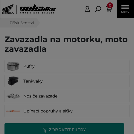
0
Příslušenství
Zavazadla na motorku, moto
zavazadla
Kufry
Tankvaky
Nosiče zavazadel
Upínací popruhy a síťky
ZOBRAZIT FILTRY