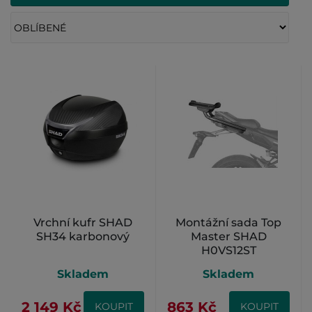
Vrchní kufr SHAD
Montážní sada Top
SH34 karbonový
Master SHAD
H0VS12ST
Skladem
Skladem
2 149 Kč
863 Kč
KOUPIT
KOUPIT