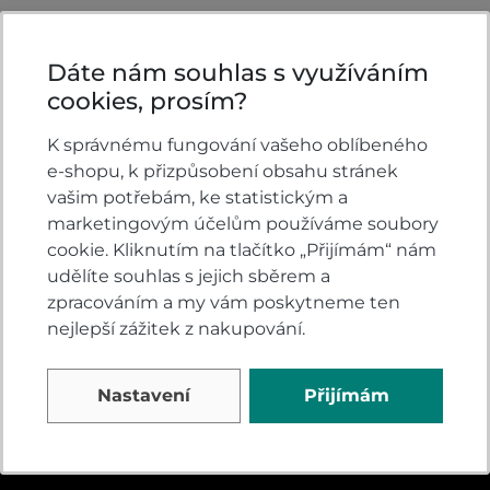
Dáte nám souhlas s využíváním
cookies, prosím?
K správnému fungování vašeho oblíbeného
KONTAKTY
e-shopu, k přizpůsobení obsahu stránek
vašim potřebám, ke statistickým a
VELSBIKE s.r.o.
marketingovým účelům používáme soubory
Jinačovice 513
cookie. Kliknutím na tlačítko „Přijímám“ nám
Jinačovice u Brna
udělíte souhlas s jejich sběrem a
664 34
zpracováním a my vám poskytneme ten
nejlepší zážitek z nakupování.
všední dny 8:00-17:00
+420 605 777 373
Nastavení
Přijímám
honda@velsbike.cz
Napište nám