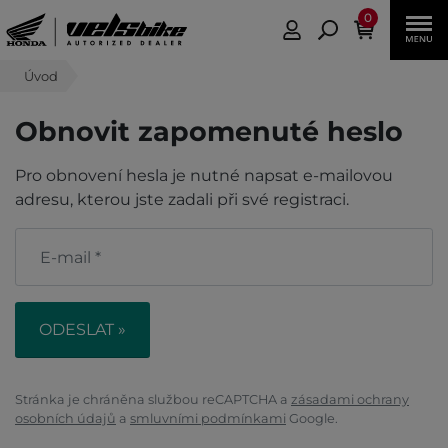
0
Úvod
Obnovit zapomenuté heslo
Pro obnovení hesla je nutné napsat e-mailovou
adresu, kterou jste zadali při své registraci.
Stránka je chráněna službou reCAPTCHA a
zásadami ochrany
osobních údajů
a
smluvními podmínkami
Google.