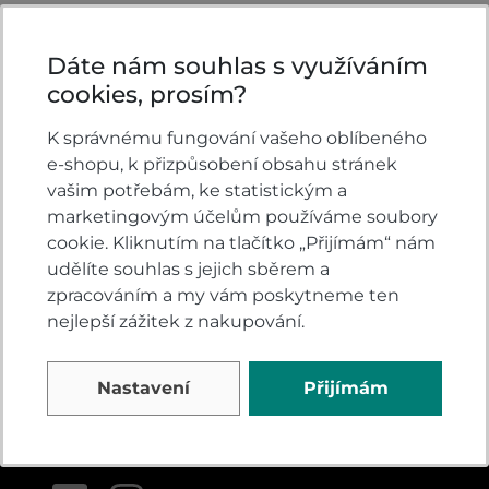
Dáte nám souhlas s využíváním
cookies, prosím?
K správnému fungování vašeho oblíbeného
KONTAKTY
e-shopu, k přizpůsobení obsahu stránek
vašim potřebám, ke statistickým a
VELSBIKE s.r.o.
marketingovým účelům používáme soubory
Jinačovice 513
cookie. Kliknutím na tlačítko „Přijímám“ nám
Jinačovice u Brna
udělíte souhlas s jejich sběrem a
664 34
zpracováním a my vám poskytneme ten
nejlepší zážitek z nakupování.
všední dny 8:00-17:00
+420 605 777 373
Nastavení
Přijímám
honda@velsbike.cz
Napište nám