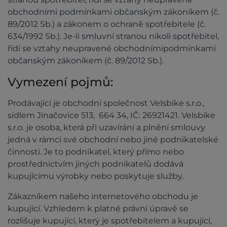
obchodními podmínkami občanským zákoníkem (č.
89/2012 Sb.) a zákonem o ochraně spotřebitele (č.
634/1992 Sb.). Je-li smluvní stranou nikoli spotřebitel,
řídí se vztahy neupravené obchodnímipodmínkami
občanským zákoníkem (č. 89/2012 Sb.).
Vymezení pojmů:
Prodávající je obchodní společnost Velsbike s.r.o.,
sídlem Jinačovice 513, 664 34, IČ: 26921421. Velsbike
s.r.o. je osoba, která při uzavírání a plnění smlouvy
jedná v rámci své obchodní nebo jiné podnikatelské
činnosti. Je to podnikatel, který přímo nebo
prostřednictvím jiných podnikatelů dodává
kupujícímu výrobky nebo poskytuje služby.
Zákazníkem našeho internetového obchodu je
kupující. Vzhledem k platné právní úpravě se
rozlišuje kupující, který je spotřebitelem a kupující,