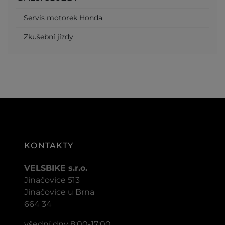
Servis motorek Honda
Zkušební jízdy
KONTAKTY
VELSBIKE s.r.o.
Jinačovice 513
Jinačovice u Brna
664 34
všední dny 8:00-17:00