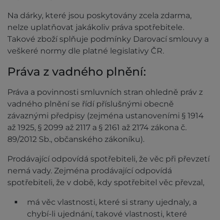
Na dárky, které jsou poskytovány zcela zdarma,
nelze uplatňovat jakákoliv práva spotřebitele.
Takové zboží splňuje podmínky Darovací smlouvy a
veškeré normy dle platné legislativy ČR.
Práva z vadného plnění:
Práva a povinnosti smluvních stran ohledně práv z
vadného plnění se řídí příslušnými obecně
závaznými předpisy (zejména ustanoveními § 1914
až 1925, § 2099 až 2117 a § 2161 až 2174 zákona č.
89/2012 Sb., občanského zákoníku).
Prodávající odpovídá spotřebiteli, že věc při převzetí
nemá vady. Zejména prodávající odpovídá
spotřebiteli, že v době, kdy spotřebitel věc převzal,
má věc vlastnosti, které si strany ujednaly, a
chybí-li ujednání, takové vlastnosti, které