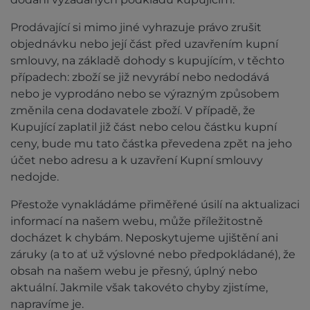
Prodávající si mimo jiné vyhrazuje právo zrušit
objednávku nebo její část před uzavřením kupní
smlouvy, na základě dohody s kupujícím, v těchto
případech: zboží se již nevyrábí nebo nedodává
nebo je vyprodáno nebo se výrazným způsobem
změnila cena dodavatele zboží. V případě, že
Kupující zaplatil již část nebo celou částku kupní
ceny, bude mu tato částka převedena zpět na jeho
účet nebo adresu a k uzavření Kupní smlouvy
nedojde.
Přestože vynakládáme přiměřené úsilí na aktualizaci
informací na našem webu, může příležitostně
docházet k chybám. Neposkytujeme ujištění ani
záruky (a to ať už výslovné nebo předpokládané), že
obsah na našem webu je přesný, úplný nebo
aktuální. Jakmile však takovéto chyby zjistíme,
napravíme je.