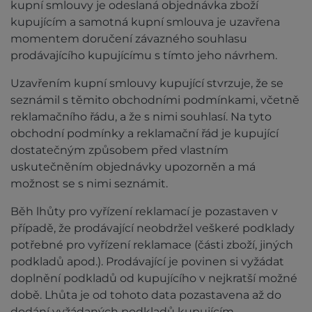
kupní smlouvy je odeslaná objednávka zboží
kupujícím a samotná kupní smlouva je uzavřena
momentem doručení závazného souhlasu
prodávajícího kupujícímu s tímto jeho návrhem.
Uzavřením kupní smlouvy kupující stvrzuje, že se
seznámil s těmito obchodními podmínkami, včetně
reklamačního řádu, a že s nimi souhlasí. Na tyto
obchodní podmínky a reklamační řád je kupující
dostatečným způsobem před vlastním
uskutečněním objednávky upozorněn a má
možnost se s nimi seznámit.
Běh lhůty pro vyřízení reklamací je pozastaven v
případě, že prodávající neobdržel veškeré podklady
potřebné pro vyřízení reklamace (části zboží, jiných
podkladů apod.). Prodávající je povinen si vyžádat
doplnění podkladů od kupujícího v nejkratší možné
době. Lhůta je od tohoto data pozastavena až do
dodání vyžádaných podkladů kupujícím.