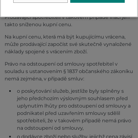
svůj nárok na vrácenou kupní cenu. Prodávající je v
takovém případě povinen vzniklou škodu prokázat.
Prodávající spotřebiteli v takovém případě vrací jen
takto sníženou kupní cenu.
Na kupní cenu, která má být kupujícímu vrácena,
může prodávající započíst své skutečně vynaložené
náklady spojené s vrácením zboží.
Právo na odstoupení od smlouvy spotřebitel v
souladu s ustanovením § 1837 občanského zákoníku
nemá zejména, v případě smluv:
o poskytování služeb, jestliže byly splněny s
jeho předchozím výslovným souhlasem před
uplynutím lhůty pro odstoupení od smlouvy a
podnikatel před uzavřením smlouvy sdělil
spotřebiteli, že v takovém případě nemá právo
na odstoupení od smlouvy,
o dodávce zboží nebo služby, jejichž cena závisí