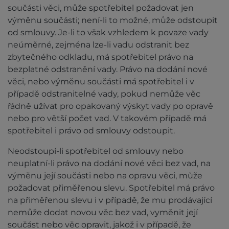
součásti věci, může spotřebitel požadovat jen
výměnu součásti; není-li to možné, může odstoupit
od smlouvy. Je-li to však vzhledem k povaze vady
neúměrné, zejména lze-li vadu odstranit bez
zbytečného odkladu, má spotřebitel právo na
bezplatné odstranění vady. Právo na dodání nové
věci, nebo výměnu součásti má spotřebitel i v
případě odstranitelné vady, pokud nemůže věc
řádně užívat pro opakovaný výskyt vady po opravě
nebo pro větší počet vad. V takovém případě má
spotřebitel i právo od smlouvy odstoupit.
Neodstoupí-li spotřebitel od smlouvy nebo
neuplatní-li právo na dodání nové věci bez vad, na
výměnu její součásti nebo na opravu věci, může
požadovat přiměřenou slevu. Spotřebitel má právo
na přiměřenou slevu i v případě, že mu prodávající
nemůže dodat novou věc bez vad, vyměnit její
součást nebo věc opravit, jakož i v případě, že