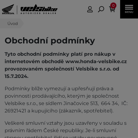
0
Úvod
Obchodní podmínky
Tyto obchodní podmínky platí pro nákup v
internetovém obchodě www.honda-velsbike.cz
provozovaném společností Velsbike s.r.o. od
15.7.2024.
Podmínky blíže vymezují a upřesňují práva a
povinnosti prodávajícího, kterým je společnost
Velsbike s.r.o., se sídlem Jinačovice 513, 664 34, IČ:
26921421 a kupujícího (zákazník, spotřebitel).
Veškeré smluvní vztahy jsou uzavřeny v souladu s
právním řádem České republiky. Je-li smluvní
stranou spotřebitel, řídí se vztahy neupravené