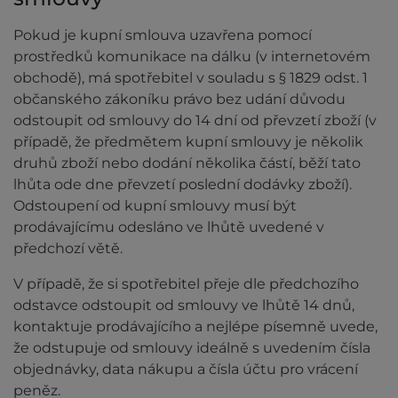
Pokud je kupní smlouva uzavřena pomocí
prostředků komunikace na dálku (v internetovém
obchodě), má spotřebitel v souladu s § 1829 odst. 1
občanského zákoníku právo bez udání důvodu
odstoupit od smlouvy do 14 dní od převzetí zboží (v
případě, že předmětem kupní smlouvy je několik
druhů zboží nebo dodání několika částí, běží tato
lhůta ode dne převzetí poslední dodávky zboží).
Odstoupení od kupní smlouvy musí být
prodávajícímu odesláno ve lhůtě uvedené v
předchozí větě.
V případě, že si spotřebitel přeje dle předchozího
odstavce odstoupit od smlouvy ve lhůtě 14 dnů,
kontaktuje prodávajícího a nejlépe písemně uvede,
že odstupuje od smlouvy ideálně s uvedením čísla
objednávky, data nákupu a čísla účtu pro vrácení
peněz.