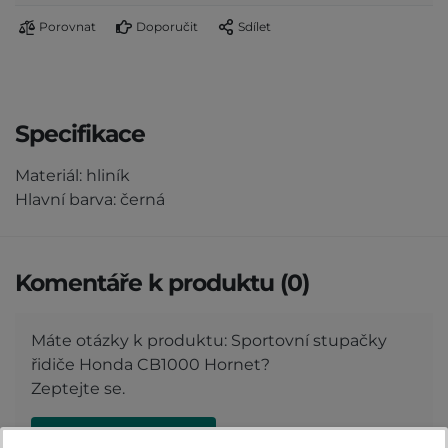
Porovnat
Doporučit
Sdílet
Specifikace
Materiál: hliník
Hlavní barva: černá
Komentáře k produktu (0)
Máte otázky k produktu: Sportovní stupačky
řidiče Honda CB1000 Hornet?
Zeptejte se.
ZEPTAT SE V DISKUSI