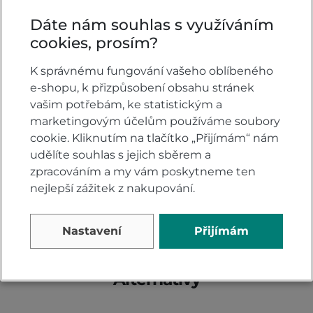
Dáte nám souhlas s využíváním
cookies, prosím?
Hodnocení produktu
K správnému fungování vašeho oblíbeného
e-shopu, k přizpůsobení obsahu stránek
vašim potřebám, ke statistickým a
Přidejte vlastní hodnocení produktu a pomožte
marketingovým účelům používáme soubory
tak dalším nakupujícím.
cookie. Kliknutím na tlačítko „Přijímám“ nám
Hodnoťte.
udělíte souhlas s jejich sběrem a
zpracováním a my vám poskytneme ten
PŘIDAT VLASTNÍ HODNOCENÍ
nejlepší zážitek z nakupování.
Nastavení
Přijímám
Alternativy