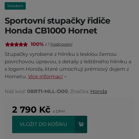
Skladem
Sportovní stupačky řidiče
Honda CB1000 Hornet
100%
z 1
hodnocení
Stupačky vyrobené z hliníku s lesklou černou
povrchovou úpravou, s detaily z leštěného hliníku a
s logem Honda, které umocňují prémiový dojem z
Hornetu.
Více informací
Náš kód:
08R71-MLL-D00
, Značka:
Honda
2 790
Kč
s DPH
VLOŽIT DO KOŠÍKU