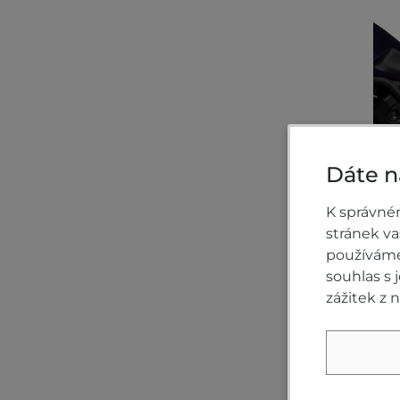
Dáte n
K správné
KO
stránek v
používáme 
souhlas s
zážitek z 
1 