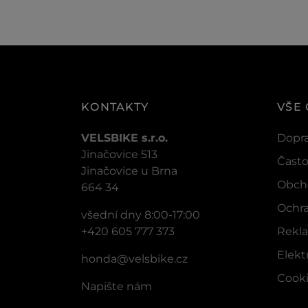
KONTAKTY
VŠE
VELSBIKE s.r.o.
Dopra
Jinačovice 513
Často
Jinačovice u Brna
Obch
664 34
Ochra
všední dny 8:00-17:00
+420 605 777 373
Rekla
Elek
honda@velsbike.cz
Cook
Napište nám