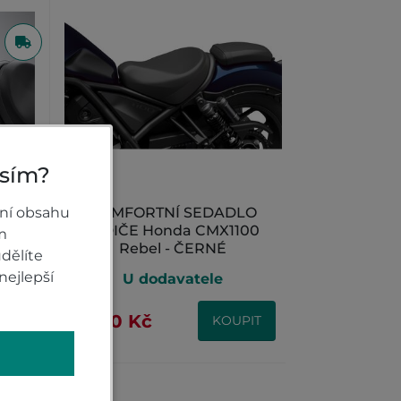
osím?
1100
ní obsahu
KOMFORTNÍ SEDADLO
ŘIDIČE Honda CMX1100
m
Rebel - ČERNÉ
dělíte
nejlepší
U dodavatele
2 090 Kč
IT
KOUPIT