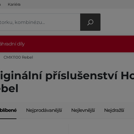
a
Kariéra
hradní díly
CMX1100 Rebel
iginální příslušenství 
bel
blíbené
Nejprodávanější
Nejlevnější
Nejdražší