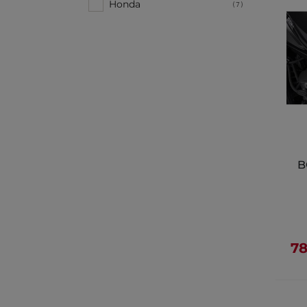
Honda
(7)
B
78