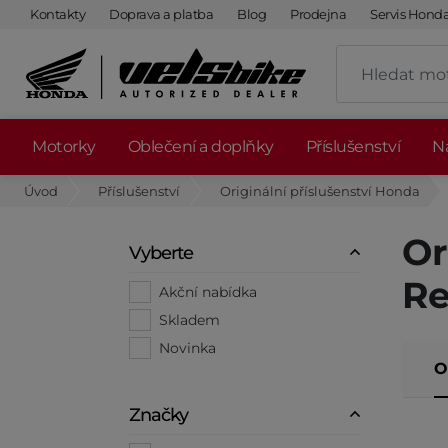
Kontakty
Doprava a platba
Blog
Prodejna
Servis Hond
Motorky
Oblečení a doplňky
Příslušenství
Ná
Úvod
Příslušenství
Originální příslušenství Honda
Or
Vyberte
Re
Akční nabídka
Skladem
Novinka
O
Značky