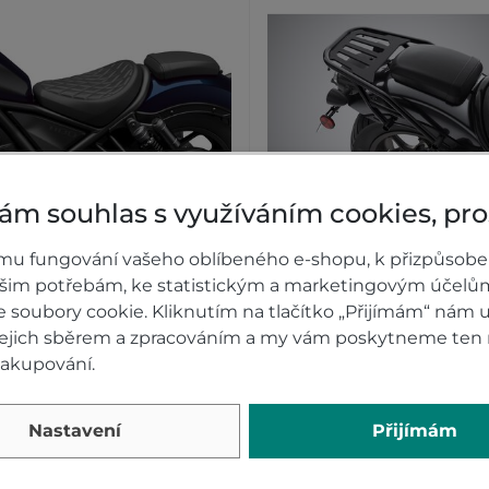
ám souhlas s využíváním cookies, pr
SEDADLO ŘIDIČE
Zadní nosič Honda CMX
mu fungování vašeho oblíbeného e-shopu, k přizpůsobe
MFORTNÍ Honda CMX1100
Rebel
ašim potřebám, ke statistickým a marketingovým účelů
Rebel - ČERNÉ
soubory cookie. Kliknutím na tlačítko „Přijímám“ nám u
 jejich sběrem a zpracováním a my vám poskytneme ten 
Skladem
Skladem
nakupování.
690 Kč
5 689 Kč
KOUPIT
KOUP
Nastavení
Přijímám