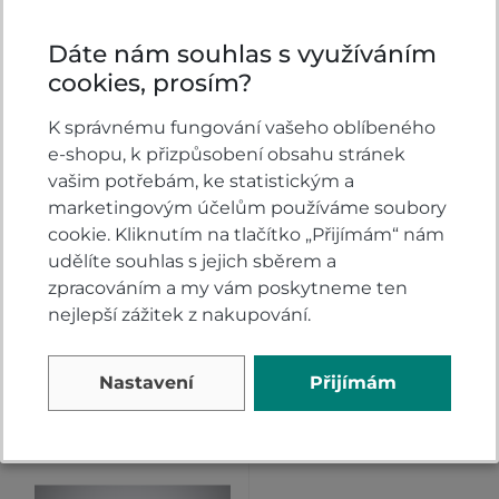
Dáte nám souhlas s využíváním
cookies, prosím?
K správnému fungování vašeho oblíbeného
e-shopu, k přizpůsobení obsahu stránek
vašim potřebám, ke statistickým a
marketingovým účelům používáme soubory
Zadní nosič Honda
KOMFORTNÍ
CMX1100 Rebel
SEDADLO ŘIDIČE
cookie. Kliknutím na tlačítko „Přijímám“ nám
Honda CMX1100
udělíte souhlas s jejich sběrem a
Rebel - ČERNÉ
zpracováním a my vám poskytneme ten
Skladem
U dodavatele
nejlepší zážitek z nakupování.
5 689
2 090
KOUPIT
KOUPIT
Kč
Kč
Nastavení
Přijímám