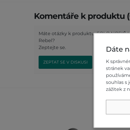
Komentáře k produktu (
Máte otázky k produktu: SOLO NOSIČ
Rebel?
Zeptejte se.
Dáte n
K správné
ZEPTAT SE V DISKUSI
stránek v
používáme 
souhlas s
zážitek z 