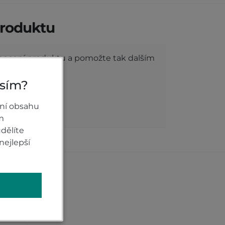
roduktu
dnocení produktu a pomožte tak dalším
osím?
ní obsahu
ODNOCENÍ
m
dělíte
nejlepší