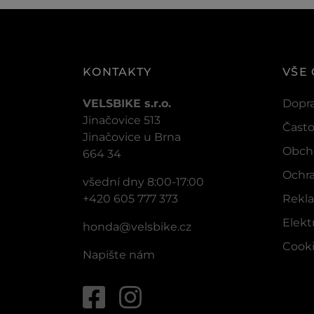
KONTAKTY
VŠE
VELSBIKE s.r.o.
Dopra
Jinačovice 513
Často
Jinačovice u Brna
Obch
664 34
Ochra
všední dny 8:00-17:00
+420 605 777 373
Rekla
Elek
honda@velsbike.cz
Cook
Napište nám