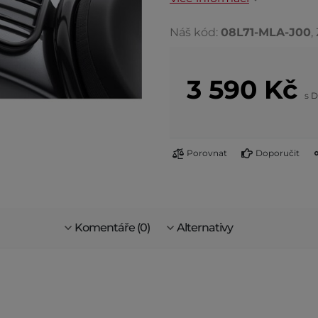
Náš kód:
08L71-MLA-J00
,
3 590
Kč
s 
Porovnat
Doporučit
Komentáře (0)
Alternativy