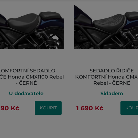
KOMFORTNÍ SEDADLO
SEDADLO ŘIDIČE
IČE Honda CMX1100 Rebel
KOMFORTNÍ Honda CMX
- ČERNÉ
Rebel - ČERNÉ
U dodavatele
Skladem
090 Kč
1 690 Kč
KOUPIT
KOUP