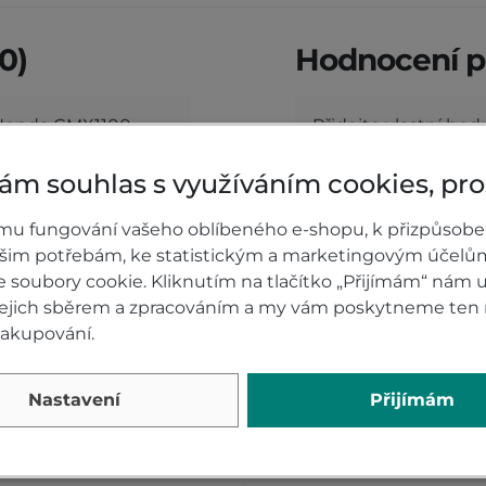
0)
Hodnocení p
 Honda CMX1100
Přidejte vlastní ho
nakupujícím.
Hodnoťte.
ám souhlas s využíváním cookies, pr
mu fungování vašeho oblíbeného e-shopu, k přizpůsobe
PŘIDAT VLASTNÍ H
ašim potřebám, ke statistickým a marketingovým účelů
soubory cookie. Kliknutím na tlačítko „Přijímám“ nám u
 jejich sběrem a zpracováním a my vám poskytneme ten 
nakupování.
Alternativy
Nastavení
Přijímám