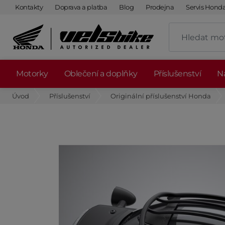
Kontakty
Doprava a platba
Blog
Prodejna
Servis Hond
Motorky
Oblečení a doplňky
Příslušenství
Ná
Úvod
Příslušenství
Originální příslušenství Honda