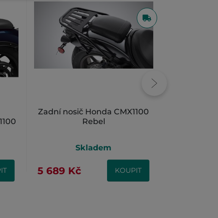
Zadní nosič Honda CMX1100
BOČNÍ T
1100
Rebel
CMX1
Skladem
S
5 689 Kč
789 Kč
IT
KOUPIT