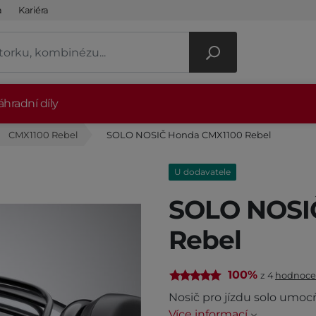
a
Kariéra
hradní díly
CMX1100 Rebel
SOLO NOSIČ Honda CMX1100 Rebel
U dodavatele
SOLO NOSI
Rebel
100%
z 4
hodnoce
Nosič pro jízdu solo umocň
Více informací