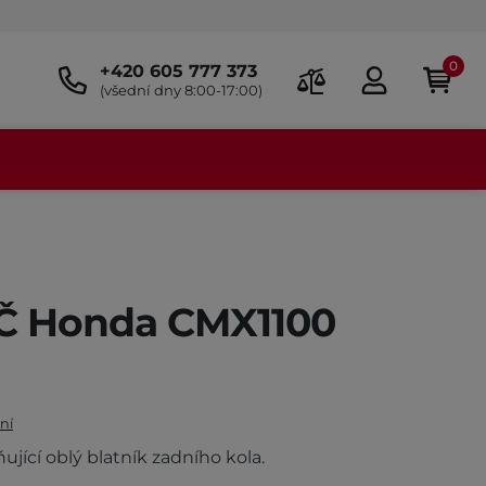
0
+420 605 777 373
(všední dny 8:00-17:00)
Č Honda CMX1100
ní
ující oblý blatník zadního kola.