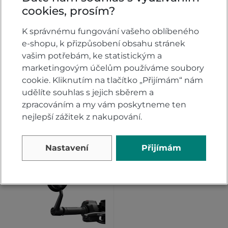
cookies, prosím?
K správnému fungování vašeho oblíbeného
TANKPAD NÁDRŽE
Zadní nosič Honda
e-shopu, k přizpůsobení obsahu stránek
Honda CMX1100
CMX1100 Rebel
vašim potřebám, ke statistickým a
Rebel
marketingovým účelům používáme soubory
Skladem
Skladem
cookie. Kliknutím na tlačítko „Přijímám“ nám
udělíte souhlas s jejich sběrem a
5 689
419 Kč
KOUPIT
KOUPIT
zpracováním a my vám poskytneme ten
Kč
nejlepší zážitek z nakupování.
Nastavení
Přijímám