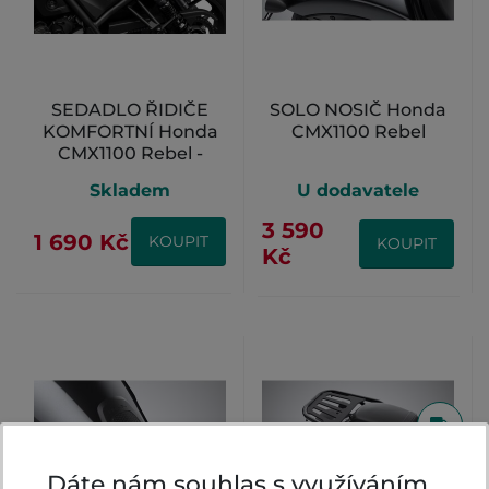
SEDADLO ŘIDIČE
SOLO NOSIČ Honda
KOMFORTNÍ Honda
CMX1100 Rebel
CMX1100 Rebel -
ČERNÉ
Skladem
U dodavatele
3 590
1 690 Kč
KOUPIT
KOUPIT
Kč
Dáte nám souhlas s využíváním