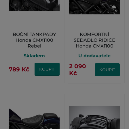
BOČNÍ TANKPADY
KOMFORTNÍ
Honda CMX1100
SEDADLO ŘIDIČE
Rebel
Honda CMX1100
Rebel - ČERNÉ
Skladem
U dodavatele
2 090
789 Kč
KOUPIT
KOUPIT
Kč