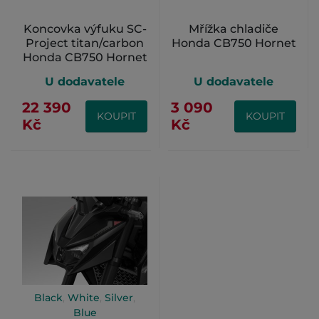
Koncovka výfuku SC-
Mřížka chladiče
Project titan/carbon
Honda CB750 Hornet
Honda CB750 Hornet
U dodavatele
U dodavatele
22 390
3 090
KOUPIT
KOUPIT
Kč
Kč
Black
,
White
,
Silver
,
Blue