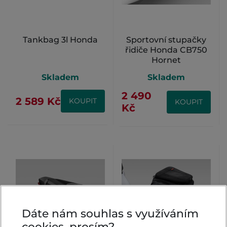
Tankbag 3l Honda
Sportovní stupačky
řidiče Honda CB750
Hornet
Skladem
Skladem
2 490
2 589 Kč
KOUPIT
KOUPIT
Kč
Dáte nám souhlas s využíváním
cookies, prosím?