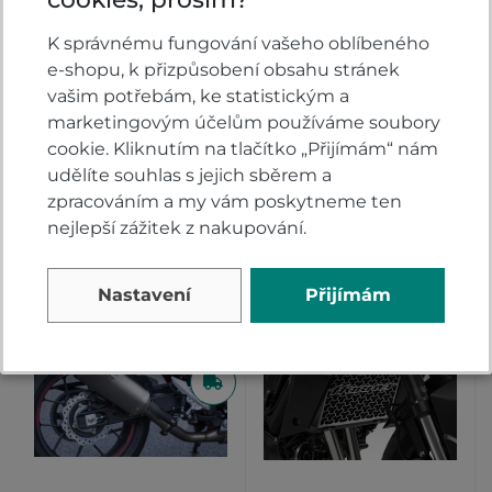
Grey
,
Red
K správnému fungování vašeho oblíbeného
Kryt sedla
Taška na zadní sedlo
e-shopu, k přizpůsobení obsahu stránek
spolujezdce Honda
- sada Honda CB750
vašim potřebám, ke statistickým a
CB750 Hornet
Hornet
marketingovým účelům používáme soubory
Skladem
U dodavatele
cookie. Kliknutím na tlačítko „Přijímám“ nám
udělíte souhlas s jejich sběrem a
3 490
2 990 Kč
DETAIL
KOUPIT
zpracováním a my vám poskytneme ten
Kč
nejlepší zážitek z nakupování.
Nastavení
Přijímám