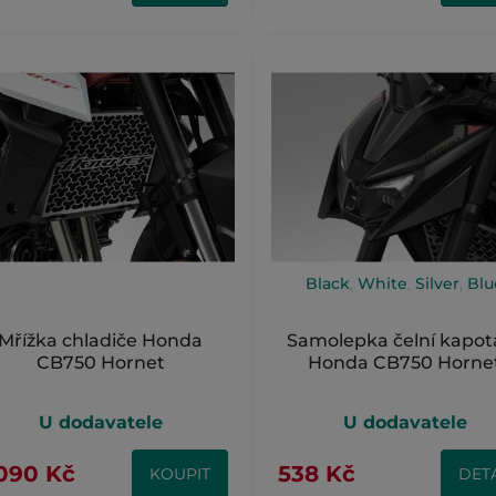
Black
,
White
,
Silver
,
Blu
Mřížka chladiče Honda
Samolepka čelní kapot
CB750 Hornet
Honda CB750 Horne
U dodavatele
U dodavatele
090 Kč
538 Kč
KOUPIT
DETA