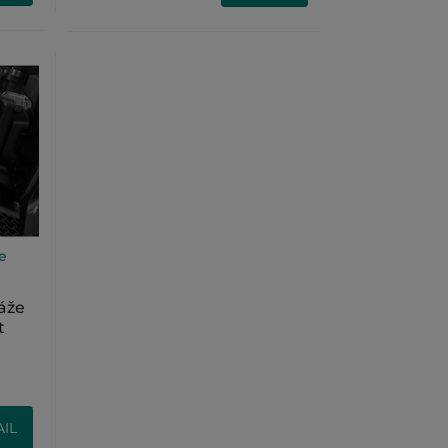
e
áže
t
IL