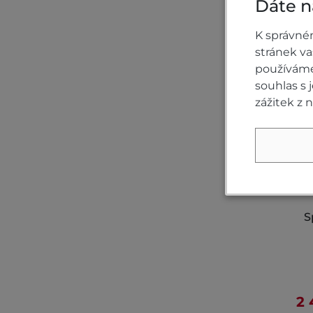
Dáte n
K správné
stránek v
používáme 
souhlas s
zážitek z 
S
2 