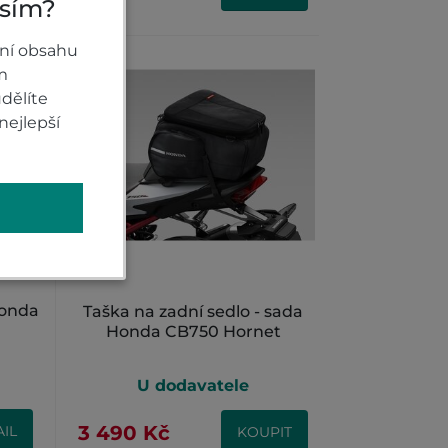
osím?
ní obsahu
m
dělíte
nejlepší
Honda
Taška na zadní sedlo - sada
Honda CB750 Hornet
U dodavatele
3 490 Kč
IL
KOUPIT