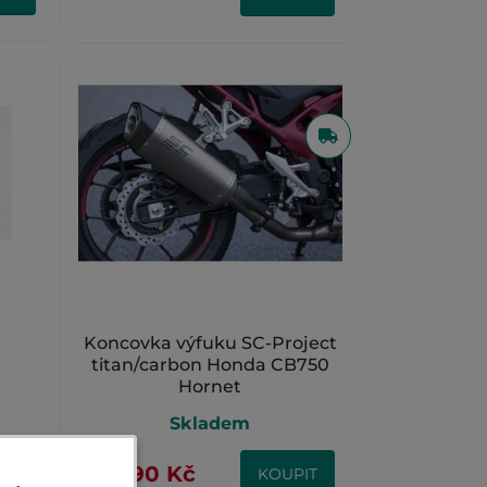
Koncovka výfuku SC-Project
titan/carbon Honda CB750
Hornet
Skladem
22 390 Kč
IT
KOUPIT