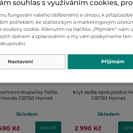
ám souhlas s využíváním cookies, pr
mu fungování vašeho oblíbeného e-shopu, k přizpůsobe
ašim potřebám, ke statistickým a marketingovým účelů
soubory cookie. Kliknutím na tlačítko „Přijímám“ nám u
 jejich sběrem a zpracováním a my vám poskytneme ten 
nakupování.
Nastavení
Přijímám
Grey
,
Red
portovní stupačky řidiče
Kryt sedla spolujezdce 
Honda CB750 Hornet
CB750 Hornet
Skladem
Skladem
490 Kč
2 990 Kč
KOUPIT
DETA