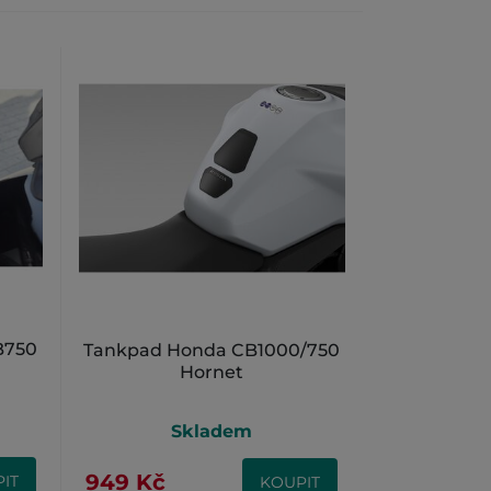
B750
Tankpad Honda CB1000/750
Hornet
Skladem
949 Kč
IT
KOUPIT