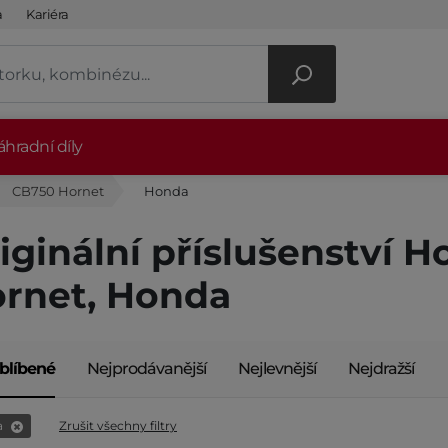
a
Kariéra
hradní díly
CB750 Hornet
Honda
iginální příslušenství 
rnet, Honda
blíbené
Nejprodávanější
Nejlevnější
Nejdražší
a
Zrušit všechny filtry