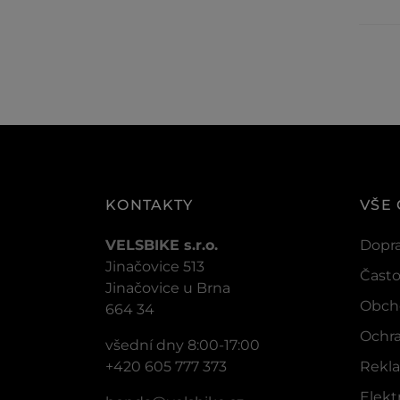
KONTAKTY
VŠE
VELSBIKE s.r.o.
Dopra
Jinačovice 513
Často
Jinačovice u Brna
Obch
664 34
Ochra
všední dny 8:00-17:00
+420 605 777 373
Rekla
Elek