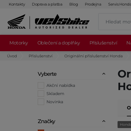
Kontakty
Doprava a platba
Blog
Prodejna
Servis Hond
Motorky
Oblečení a doplňky
Příslušenství
Ná
Úvod
Příslušenství
Originální příslušenství Honda
Or
Vyberte
Ho
Akční nabídka
Skladem
Novinka
O
Značky
Hond