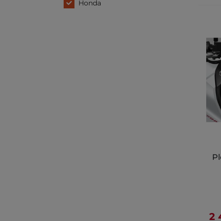
Honda
P
2 