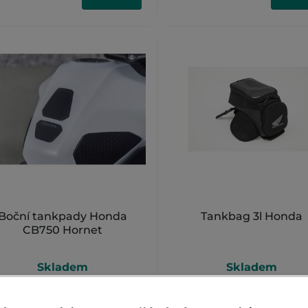
Boční tankpady Honda
Tankbag 3l Honda
CB750 Hornet
Skladem
Skladem
598 Kč
2 589 Kč
KOUPIT
KOUP