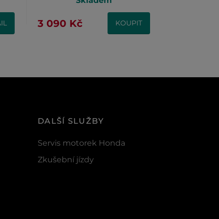
Skladem
U d
3 090 Kč
3 090 Kč
IL
KOUPIT
DALŠÍ SLUŽBY
Servis motorek Honda
Zkušební jízdy