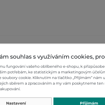
0)
Hodnocení p
ám souhlas s využíváním cookies, pr
pačky řidiče Honda
Přidejte vlastní ho
mu fungování vašeho oblíbeného e-shopu, k přizpůsobe
nakupujícím.
ašim potřebám, ke statistickým a marketingovým účelů
Hodnoťte.
soubory cookie. Kliknutím na tlačítko „Přijímám“ nám u
 jejich sběrem a zpracováním a my vám poskytneme ten 
PŘIDAT VLASTNÍ H
nakupování.
Nastavení
Přijímám