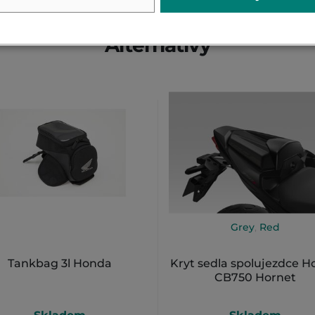
Alternativy
Grey
,
Red
Tankbag 3l Honda
Kryt sedla spolujezdce 
CB750 Hornet