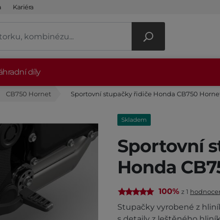
a
Kariéra
hradní díly
CB750 Hornet
Sportovní stupačky řidiče Honda CB750 Horne
Skladem
Sportovní s
Honda CB7
100%
z 1
hodnoce
Stupačky vyrobené z hliní
s detaily z leštěného hli