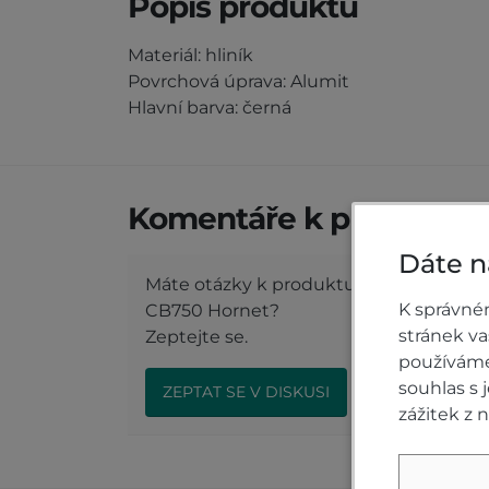
Popis produktu
Materiál: hliník
Povrchová úprava: Alumit
Hlavní barva: černá
Komentáře k produktu (
Dáte n
Máte otázky k produktu: Sportovní stu
K správné
CB750 Hornet?
stránek v
Zeptejte se.
používáme 
souhlas s
ZEPTAT SE V DISKUSI
zážitek z 