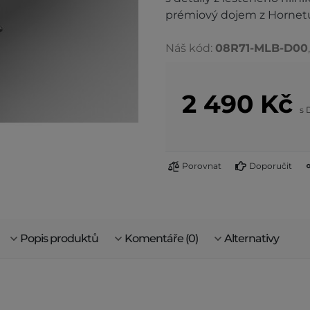
prémiový dojem z Hornet
Náš kód:
08R71-MLB-D00
2 490
Kč
s
Porovnat
Doporučit
Popis produktů
Komentáře (0)
Alternativy