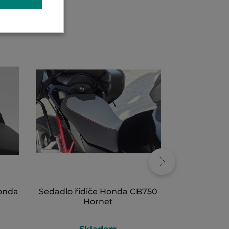
Honda
Sedadlo řidiče Honda CB750
Mřížka chla
Hornet