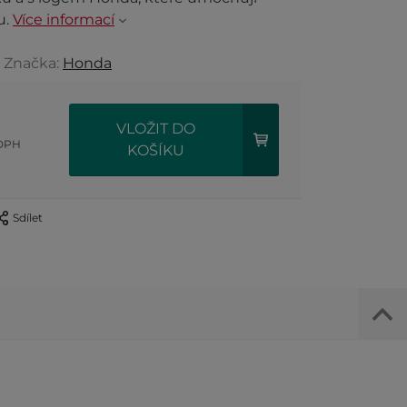
u.
Více informací
, Značka:
Honda
VLOŽIT DO
 DPH
KOŠÍKU
Sdílet