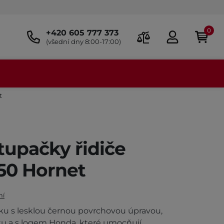
0
+420 605 777 373
(všední dny 8:00-17:00)
t
tupačky řidiče
50 Hornet
ní
ku s lesklou černou povrchovou úpravou,
níku a s logem Honda, které umocňují