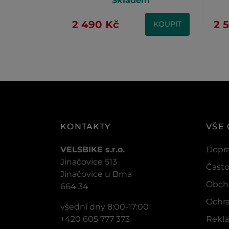
Skladem
2 490 Kč
2 
KOUPIT
KONTAKTY
VŠE
VELSBIKE s.r.o.
Dopra
Jinačovice 513
Často
Jinačovice u Brna
Obch
664 34
Ochra
všední dny 8:00-17:00
+420 605 777 373
Rekla