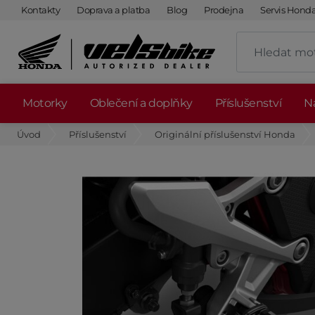
Kontakty
Doprava a platba
Blog
Prodejna
Servis Hond
Motorky
Oblečení a doplňky
Příslušenství
Ná
Úvod
Příslušenství
Originální příslušenství Honda