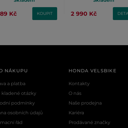
Skladem
Skladem
589 Kč
2 990 Kč
KOUPIT
DETA
 O NÁKUPU
HONDA VELSBIKE
va a platba
Kontakty
 kladené otázky
O nás
odní podmínky
Naše prodejna
na osobních údajů
Kariéra
macní řád
Prodávané značky