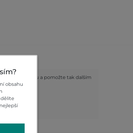
roduktu
osím?
dnocení produktu a pomožte tak dalším
ní obsahu
m
dělíte
nejlepší
ODNOCENÍ