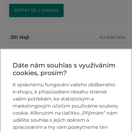
ZEPTAT SE V DISKUSI
Jiří Hejl
6.2.2026 14:04
Dobrý den, půjdou tyto deflektory i na Hondu ADV
350 rok výroby 2023? Děkuji za odpověď
Dáte nám souhlas s využíváním
Reagovat »
cookies, prosím?
HONDA VELSBIKE s.r.o.
6.2.2026 14:14
K správnému fungování vašeho oblíbeného
e-shopu, k přizpůsobení obsahu stránek
Dobrý den,
vašim potřebám, ke statistickým a
ANO, pasují.
marketingovým účelům používáme soubory
Tým Honda Velsbike
cookie. Kliknutím na tlačítko „Přijímám“ nám
Reagovat »
udělíte souhlas s jejich sběrem a
zpracováním a my vám poskytneme ten