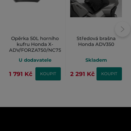
Opěrka 50L horního
Středová brašna
kufru Honda X-
Honda ADV350
ADV/FORZA750/NC750
U dodavatele
Skladem
1 791 Kč
2 291 Kč
KOUPIT
KOUPIT