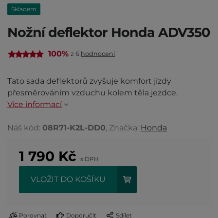
Skladem
Nožní deflektor Honda ADV350
100%
z 6
hodnocení
Tato sada deflektorů zvyšuje komfort jízdy
přesměrováním vzduchu kolem těla jezdce.
Více informací
Náš kód:
08R71-K2L-DD0
, Značka:
Honda
1 790
Kč
s DPH
VLOŽIT DO KOŠÍKU
Porovnat
Doporučit
Sdílet