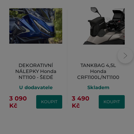
DEKORATIVNÍ
TANKBAG 4,5L
NÁLEPKY Honda
Honda
NT1100 - ŠEDÉ
CRF1100L/NT1100
U dodavatele
Skladem
3 090
3 490
KOUPIT
KOUPIT
Kč
Kč