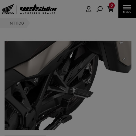
0
NT1100