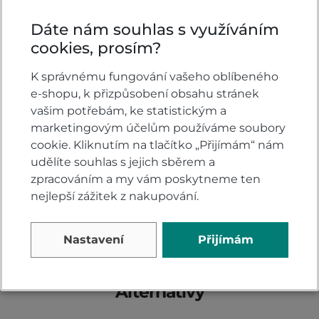
ZEPTAT SE V DISKUSI
Dáte nám souhlas s využíváním
cookies, prosím?
Hodnocení produktu
K správnému fungování vašeho oblíbeného
e-shopu, k přizpůsobení obsahu stránek
vašim potřebám, ke statistickým a
Přidejte vlastní hodnocení produktu a pomožte
marketingovým účelům používáme soubory
tak dalším nakupujícím.
cookie. Kliknutím na tlačítko „Přijímám“ nám
Hodnoťte.
udělíte souhlas s jejich sběrem a
zpracováním a my vám poskytneme ten
PŘIDAT VLASTNÍ HODNOCENÍ
nejlepší zážitek z nakupování.
Nastavení
Přijímám
Alternativy