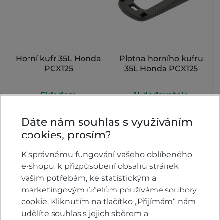
Horní kufr 35L Honda
Plotna horního kufru
PCX125
35L Honda PCX125
Skladem
U dodavatele
5 890
1 390 Kč
KOUPIT
KOUPIT
Dáte nám souhlas s využíváním
Kč
cookies, prosím?
K správnému fungování vašeho oblíbeného
e-shopu, k přizpůsobení obsahu stránek
vašim potřebám, ke statistickým a
marketingovým účelům používáme soubory
cookie. Kliknutím na tlačítko „Přijímám“ nám
udělíte souhlas s jejich sběrem a