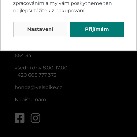
zpracováním a my vám poskytneme ten
nejlepší zážitek z nakupování.
KONTAKTY
Nastavení
Přijímám
VELSBIKE s.r.o.
Jinačovice 513
Jinačovice u Brna
664 34
všední dny 8:00-17:00
+420 605 777 373
honda@velsbike.cz
Napište nám