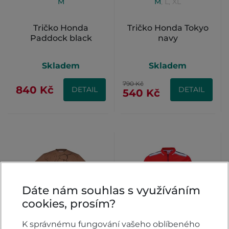
M
M
,
L
,
XL
Tričko Honda
Tričko Honda Tokyo
Paddock black
navy
Skladem
Skladem
790 Kč
840 Kč
DETAIL
DETAIL
540 Kč
Dáte nám souhlas s využíváním
cookies, prosím?
L
,
XL
M
K správnému fungování vašeho oblíbeného