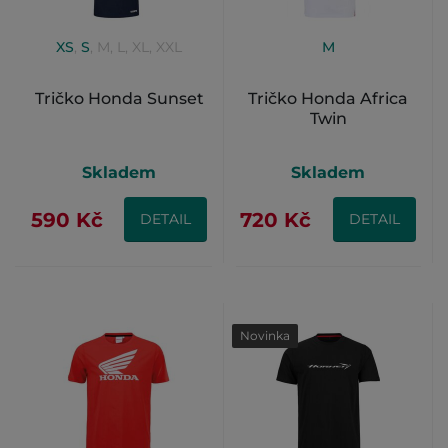
XS
,
S
,
M
,
L
,
XL
,
XXL
M
Tričko Honda Sunset
Tričko Honda Africa
Twin
Skladem
Skladem
590 Kč
720 Kč
DETAIL
DETAIL
Novinka