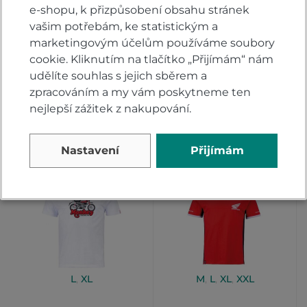
e-shopu, k přizpůsobení obsahu stránek
Tričko Honda Tribute
Tričko polo Honda
vašim potřebám, ke statistickým a
Africa Twin
Racing red
marketingovým účelům používáme soubory
Adventure
cookie. Kliknutím na tlačítko „Přijímám“ nám
Skladem
Skladem
udělíte souhlas s jejich sběrem a
zpracováním a my vám poskytneme ten
940 Kč
1 390 Kč
DETAIL
DETAIL
nejlepší zážitek z nakupování.
Nastavení
Přijímám
L
,
XL
M
,
L
,
XL
,
XXL