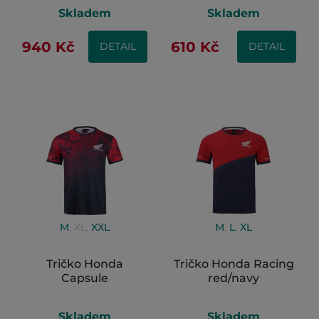
Skladem
Skladem
940 Kč
610 Kč
DETAIL
DETAIL
M
,
XL
,
XXL
M
,
L
,
XL
Tričko Honda
Tričko Honda Racing
Capsule
red/navy
Skladem
Skladem