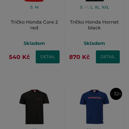
S
,
M
S
,
M
,
L
,
XL
,
XXL
Tričko Honda Core 2
Tričko Honda Hornet
red
black
Skladem
Skladem
540 Kč
870 Kč
DETAIL
DETAIL
- 32
%