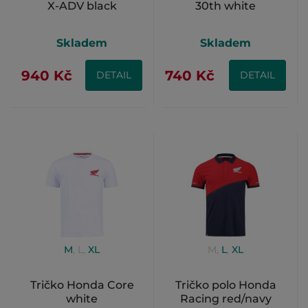
X-ADV black
30th white
Skladem
Skladem
940 Kč
740 Kč
DETAIL
DETAIL
M
,
L
,
XL
M
,
L
,
XL
Tričko Honda Core
Tričko polo Honda
white
Racing red/navy