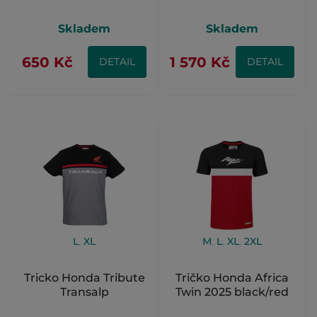
Skladem
Skladem
650 Kč
1 570 Kč
DETAIL
DETAIL
L
,
XL
M
,
L
,
XL
,
2XL
Tricko Honda Tribute
Tričko Honda Africa
Transalp
Twin 2025 black/red