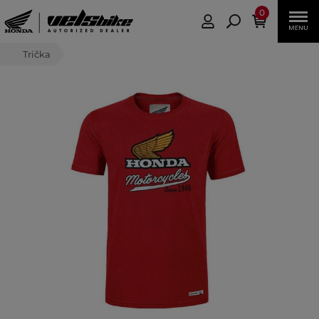
0
Trička