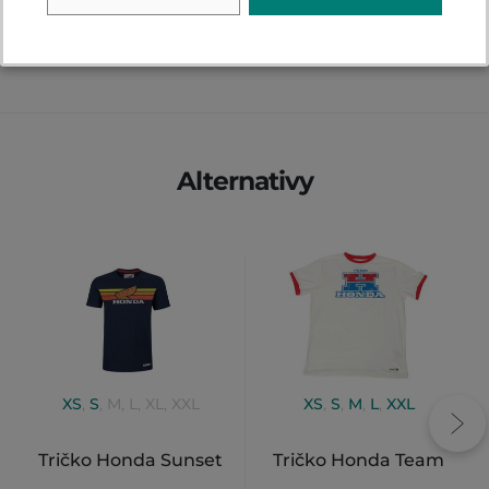
PŘIDAT VLASTNÍ HODNOCENÍ
Alternativy
XS
,
S
,
M
,
L
,
XL
,
XXL
XS
,
S
,
M
,
L
,
XXL
Tričko Honda Sunset
Tričko Honda Team