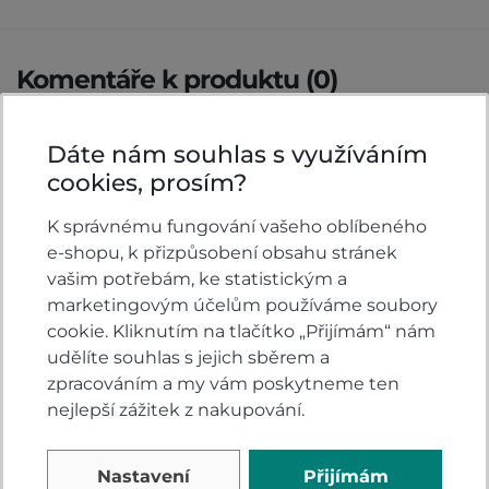
Komentáře k produktu (0)
Máte otázky k produktu: Tričko Honda Elsinore?
Dáte nám souhlas s využíváním
Zeptejte se.
cookies, prosím?
ZEPTAT SE V DISKUSI
K správnému fungování vašeho oblíbeného
e-shopu, k přizpůsobení obsahu stránek
vašim potřebám, ke statistickým a
marketingovým účelům používáme soubory
Hodnocení produktu
cookie. Kliknutím na tlačítko „Přijímám“ nám
udělíte souhlas s jejich sběrem a
zpracováním a my vám poskytneme ten
Přidejte vlastní hodnocení produktu a pomožte
nejlepší zážitek z nakupování.
tak dalším nakupujícím.
Hodnoťte.
Nastavení
Přijímám