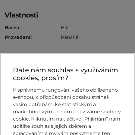
Vlastnosti
Barva:
Bílá
Provedení:
Pánské
Komentáře k produktu (0)
Dáte nám souhlas s využíváním
cookies, prosím?
Máte otázky k produktu: Tričko Honda Core
K správnému fungování vašeho oblíbeného
white?
e-shopu, k přizpůsobení obsahu stránek
Zeptejte se.
vašim potřebám, ke statistickým a
marketingovým účelům používáme soubory
ZEPTAT SE V DISKUSI
cookie. Kliknutím na tlačítko „Přijímám“ nám
udělíte souhlas s jejich sběrem a
zpracováním a my vám poskytneme ten