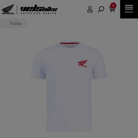
0
Trička