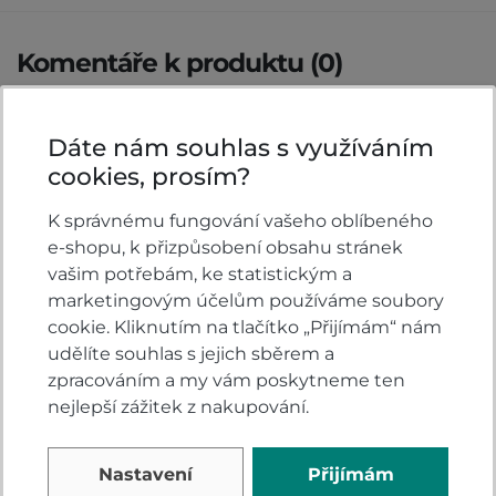
Komentáře k produktu (0)
Máte otázky k produktu: Tričko Honda Sunset?
Dáte nám souhlas s využíváním
Zeptejte se.
cookies, prosím?
ZEPTAT SE V DISKUSI
K správnému fungování vašeho oblíbeného
e-shopu, k přizpůsobení obsahu stránek
vašim potřebám, ke statistickým a
marketingovým účelům používáme soubory
Hodnocení produktu
cookie. Kliknutím na tlačítko „Přijímám“ nám
udělíte souhlas s jejich sběrem a
zpracováním a my vám poskytneme ten
Přidejte vlastní hodnocení produktu a pomožte
nejlepší zážitek z nakupování.
tak dalším nakupujícím.
Hodnoťte.
Nastavení
Přijímám
PŘIDAT VLASTNÍ HODNOCENÍ