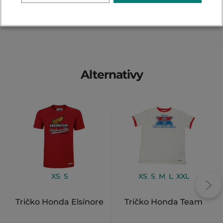
Alternativy
XS
,
S
XS
,
S
,
M
,
L
,
XXL
Tričko Honda Elsinore
Tričko Honda Team