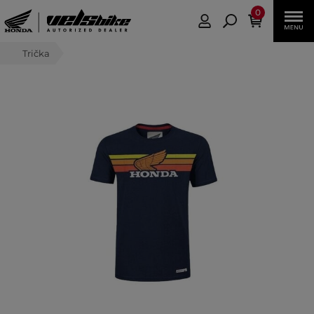
0
Trička