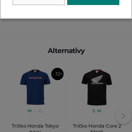
PŘIDAT VLASTNÍ HODNOCENÍ
Alternativy
- 32
%
M
,
L
,
XL
S
,
M
Tričko Honda Tokyo
Tričko Honda Core 2
navy
black