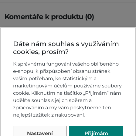
Komentáře k produktu (0)
Máte otázky k produktu: Tričko Honda Core 2
red?
Dáte nám souhlas s využíváním
Zeptejte se.
cookies, prosím?
K správnému fungování vašeho oblíbeného
ZEPTAT SE V DISKUSI
e-shopu, k přizpůsobení obsahu stránek
vašim potřebám, ke statistickým a
marketingovým účelům používáme soubory
cookie. Kliknutím na tlačítko „Přijímám“ nám
Hodnocení produktu
udělíte souhlas s jejich sběrem a
zpracováním a my vám poskytneme ten
Přidejte vlastní hodnocení produktu a pomožte
nejlepší zážitek z nakupování.
tak dalším nakupujícím.
Hodnoťte.
Nastavení
Přijímám