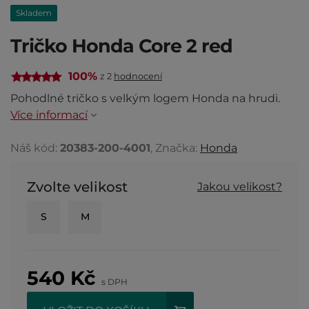
Skladem
Tričko Honda Core 2 red
100%
z 2
hodnocení
Pohodlné tričko s velkým logem Honda na hrudi.
Více informací
Náš kód:
20383-200-4001
, Značka:
Honda
Zvolte velikost
Jakou velikost?
S
M
540
Kč
s DPH