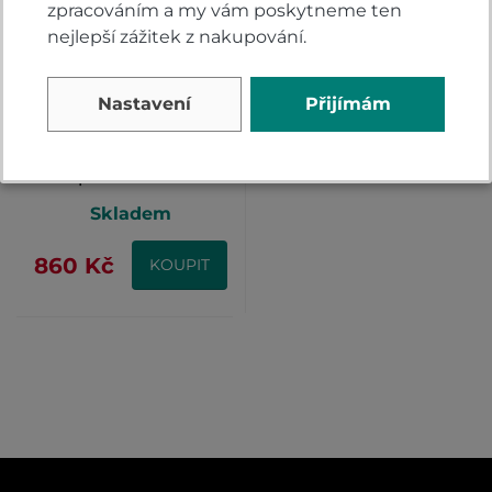
zpracováním a my vám poskytneme ten
nejlepší zážitek z nakupování.
Nastavení
Přijímám
Čistící sada
výfukového systému
Unpass EXHAUST
PIPES
Skladem
MAINTANENCE KIT
860 Kč
KOUPIT