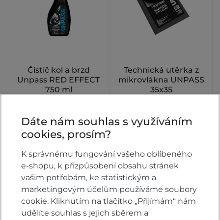
Čistič kol a brzd
Technická utěrka z
Unpass RED EFFECT
mikrovlákna UNPASS
750 ml
35x35
Skladem
Skladem
Dáte nám souhlas s využíváním
365 Kč
180 Kč
KOUPIT
KOUPIT
cookies, prosím?
K správnému fungování vašeho oblíbeného
e-shopu, k přizpůsobení obsahu stránek
vašim potřebám, ke statistickým a
marketingovým účelům používáme soubory
cookie. Kliknutím na tlačítko „Přijímám“ nám
udělíte souhlas s jejich sběrem a