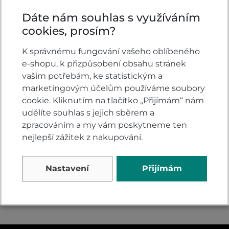
Dáte nám souhlas s využíváním
cookies, prosím?
K správnému fungování vašeho oblíbeného
e-shopu, k přizpůsobení obsahu stránek
Čisticí prostředek
Muc-Off Motorcycle
vašim potřebám, ke statistickým a
Muc-Off Moto
Chain Lube Wet 50
marketingovým účelům používáme soubory
Cleaner 1 l
ml
cookie. Kliknutím na tlačítko „Přijímám“ nám
Skladem
Skladem
udělíte souhlas s jejich sběrem a
zpracováním a my vám poskytneme ten
404 Kč
179 Kč
KOUPIT
KOUPIT
nejlepší zážitek z nakupování.
Nastavení
Přijímám