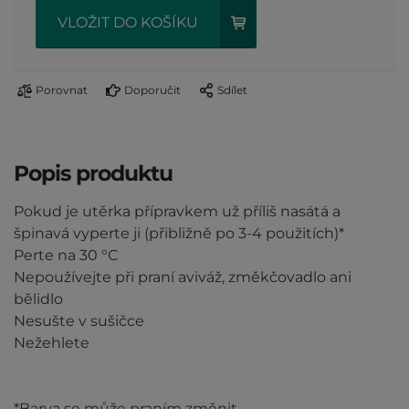
VLOŽIT DO KOŠÍKU
Porovnat
Doporučit
Sdílet
Popis produktu
Pokud je utěrka přípravkem už příliš nasátá a
špinavá vyperte ji (přibližně po 3-4 použitích)*
Perte na 30 °C
Nepoužívejte při praní aviváž, změkčovadlo ani
bělidlo
Nesušte v sušičce
Nežehlete
*Barva se může praním změnit