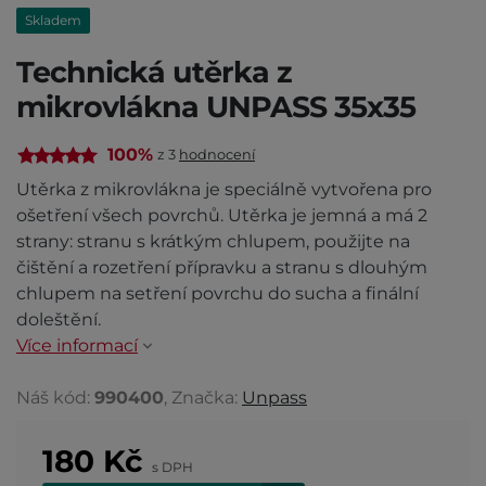
Skladem
Technická utěrka z
mikrovlákna UNPASS 35x35
100%
z 3
hodnocení
Utěrka z mikrovlákna je speciálně vytvořena pro
ošetření všech povrchů. Utěrka je jemná a má 2
strany: stranu s krátkým chlupem, použijte na
čištění a rozetření přípravku a stranu s dlouhým
chlupem na setření povrchu do sucha a finální
doleštění.
Více informací
Náš kód:
990400
, Značka:
Unpass
180
Kč
s DPH