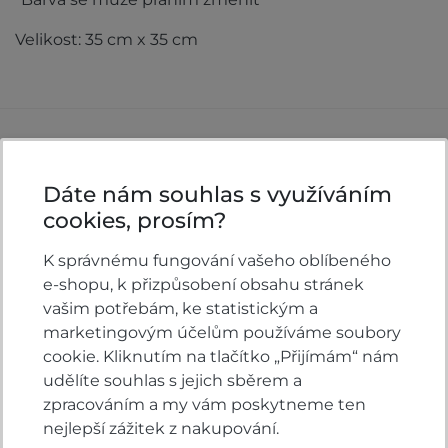
Velikost: 35 cm x 35 cm
Komentáře k produktu (0)
Dáte nám souhlas s využíváním
Máte otázky k produktu: Technická utěrka z
cookies, prosím?
mikrovlákna UNPASS 35x35?
Zeptejte se.
K správnému fungování vašeho oblíbeného
e-shopu, k přizpůsobení obsahu stránek
vašim potřebám, ke statistickým a
ZEPTAT SE V DISKUSI
marketingovým účelům používáme soubory
cookie. Kliknutím na tlačítko „Přijímám“ nám
udělíte souhlas s jejich sběrem a
zpracováním a my vám poskytneme ten
Hodnocení produktu
nejlepší zážitek z nakupování.