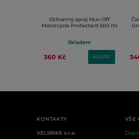
Ochranný sprej Muc-Off
Či
Motorcycle Protectant 500 ml
Un
Skladem
360 Kč
34
KOUPIT
KONTAKTY
VŠE
VELSBIKE s.r.o.
Dopra