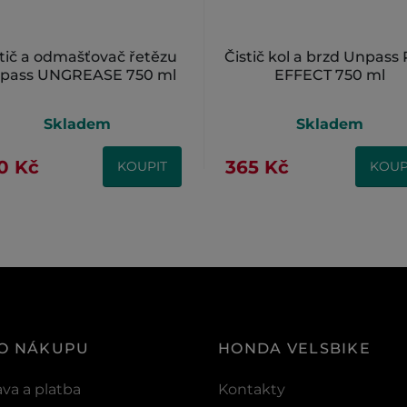
stič a odmašťovač řetězu
Čistič kol a brzd Unpass
pass UNGREASE 750 ml
EFFECT 750 ml
Skladem
Skladem
0 Kč
365 Kč
KOUPIT
KOUP
 O NÁKUPU
HONDA VELSBIKE
va a platba
Kontakty