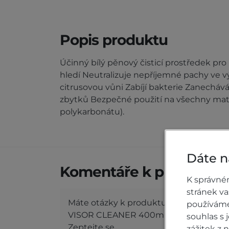
Popis produktu
Účinný bílý pěnový čisticí prostředek pro 
hledí Neutralizuje nepříjemné pachy ve vý
citrusovou vůni Zabíjí bakterie Zanecháv
zbytků Bezpečné použití na všechny mater
polykarbonátu).
Dáte n
Komentáře k produktu (
K správné
stránek v
Máte otázky k produktu: Čistič hledí 
používáme 
VISOR CLEANER 400ml?
souhlas s
Zeptejte se.
zážitek z 