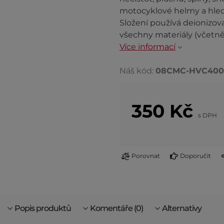
motocyklové helmy a hledí
Složení používá deionizov
všechny materiály (včetně
Více informací
Náš kód:
08CMC-HVC40
350
Kč
s DPH
Porovnat
Doporučit
Popis produktů
Komentáře (0)
Alternativy