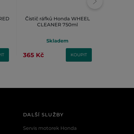
 RED
Čistič ráfků Honda WHEEL
Čistič na 
CLEANER 750ml
CLEANE
Skladem
S
365 Kč
335 Kč
IT
KOUPIT
DALŠÍ SLUŽBY
Servis motorek Honda