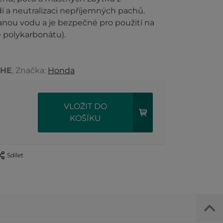
 a neutralizaci nepříjemných pachů.
anou vodu a je bezpečné pro použití na
 polykarbonátu).
0HE
, Značka:
Honda
VLOŽIT DO
KOŠÍKU
Sdílet