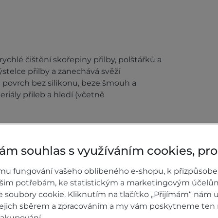
rychlé čištění skořepiny přilby, polštářků a
stelce přilby a zanechává svěží
á povrch bez silikonu, beze šmouh a
iály přileb a hledí (včetně
ám souhlas s využíváním cookies, pr
0)
Hodnocení p
mu fungování vašeho oblíbeného e-shopu, k přizpůsobe
ašim potřebám, ke statistickým a marketingovým účelů
Honda HELMET &
Přidejte vlastní ho
soubory cookie. Kliknutím na tlačítko „Přijímám“ nám u
nakupujícím.
 jejich sběrem a zpracováním a my vám poskytneme ten 
Hodnoťte.
nakupování.