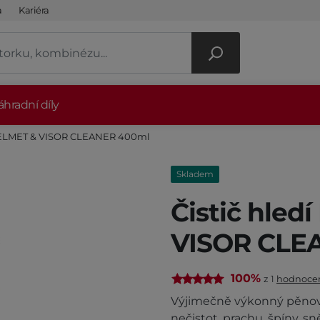
a
Kariéra
hradní díly
 HELMET & VISOR CLEANER 400ml
Skladem
Čistič hle
VISOR CLE
100%
z 1
hodnoce
Výjimečně výkonný pěnový
nečistot, prachu, špíny, 