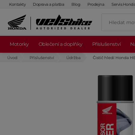
Kontakty
Doprava a platba
Blog
Prodejna
Servis Hond
Motorky
Oblečení a doplňky
Příslušenství
Ná
Úvod
Příslušenství
Údržba
Čistič hledí Honda