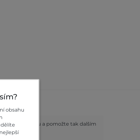
osím?
roduktu
ní obsahu
m
dnocení produktu a pomožte tak dalším
dělíte
nejlepší