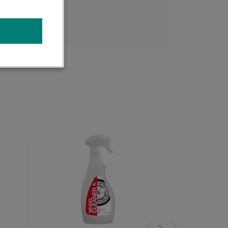
ODNOCENÍ
novinka