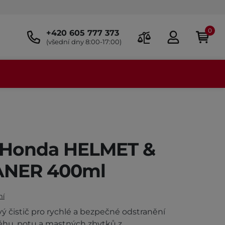
0
+420 605 777 373
(všední dny 8:00-17:00)
dí Honda HELMET &
ANER 400ml
ní
 čistič pro rychlé a bezpečné odstranění
sněhu, potu a mastných zbytků z