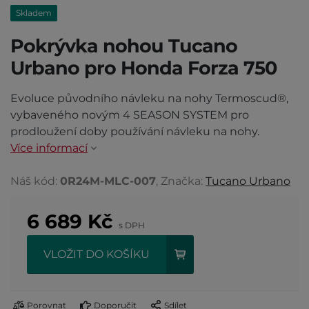
Skladem
Pokrývka nohou Tucano
Urbano pro Honda Forza 750
Evoluce původního návleku na nohy Termoscud®,
vybaveného novým 4 SEASON SYSTEM pro
prodloužení doby používání návleku na nohy.
Více informací
Náš kód:
0R24M-MLC-007
, Značka:
Tucano Urbano
6 689
Kč
s DPH
VLOŽIT DO KOŠÍKU
Porovnat
Doporučit
Sdílet