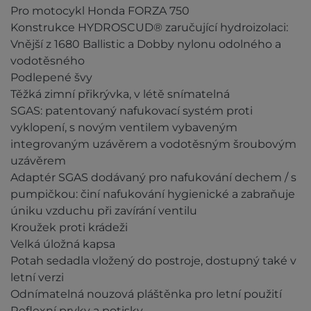
Pro motocykl Honda FORZA 750
Konstrukce HYDROSCUD® zaručující hydroizolaci:
Vnější z 1680 Ballistic a Dobby nylonu odolného a
vodotěsného
Podlepené švy
Těžká zimní přikrývka, v létě snímatelná
SGAS: patentovaný nafukovací systém proti
vyklopení, s novým ventilem vybaveným
integrovaným uzávěrem a vodotěsným šroubovým
uzávěrem
Adaptér SGAS dodávaný pro nafukování dechem / s
pumpičkou: činí nafukování hygienické a zabraňuje
úniku vzduchu při zavírání ventilu
Kroužek proti krádeži
Velká úložná kapsa
Potah sedadla vložený do postroje, dostupný také v
letní verzi
Odnímatelná nouzová pláštěnka pro letní použití
Reflexní prvky a potisky