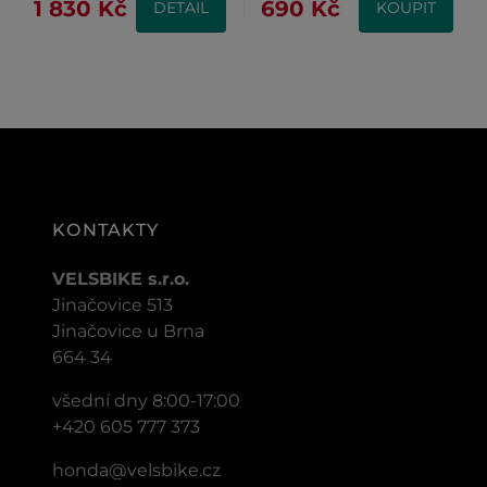
1 830 Kč
690 Kč
DETAIL
KOUPIT
KONTAKTY
VELSBIKE s.r.o.
Jinačovice 513
Jinačovice u Brna
664 34
všední dny 8:00-17:00
+420 605 777 373
honda@velsbike.cz