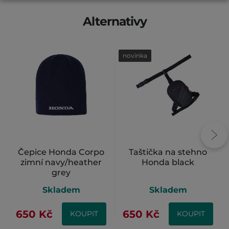
Alternativy
novinka
Čepice Honda Corpo
Taštička na stehno
zimní navy/heather
Honda black
grey
Skladem
Skladem
650 Kč
650 Kč
KOUPIT
KOUPIT