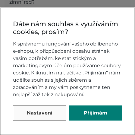
zimní red?
Zeptejte se.
Dáte nám souhlas s využíváním
ZEPTAT SE V DISKUSI
cookies, prosím?
K správnému fungování vašeho oblíbeného
e-shopu, k přizpůsobení obsahu stránek
Hodnocení produktu
vašim potřebám, ke statistickým a
marketingovým účelům používáme soubory
Přidejte vlastní hodnocení produktu a pomožte
cookie. Kliknutím na tlačítko „Přijímám“ nám
tak dalším nakupujícím.
udělíte souhlas s jejich sběrem a
Hodnoťte.
zpracováním a my vám poskytneme ten
nejlepší zážitek z nakupování.
PŘIDAT VLASTNÍ HODNOCENÍ
Nastavení
Přijímám