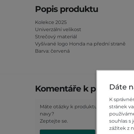
Popis produktu
Kolekce 2025
Univerzální velikost
Strečový materiál
Vyšívané logo Honda na přední straně
Barva: červená
Dáte n
Komentáře k produktu (
K správné
stránek v
Máte otázky k produktu: Čepice Honda
používáme 
navy?
souhlas s
Zeptejte se.
zážitek z 