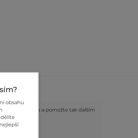
osím?
roduktu
ní obsahu
m
dnocení produktu a pomožte tak dalším
dělíte
nejlepší