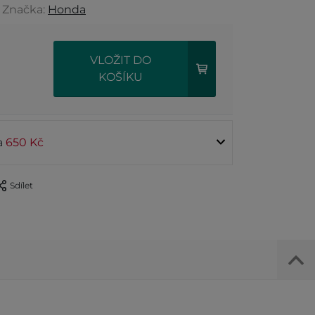
, Značka:
Honda
VLOŽIT DO
KOŠÍKU
ta
650 Kč
Sdílet