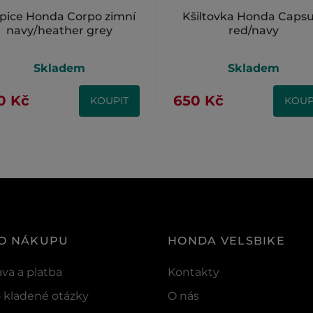
pice Honda Corpo zimní
Kšiltovka Honda Capsu
navy/heather grey
red/navy
Skladem
Skladem
0 Kč
650 Kč
KOUPIT
KOUP
 O NÁKUPU
HONDA VELSBIKE
va a platba
Kontakty
 kladené otázky
O nás