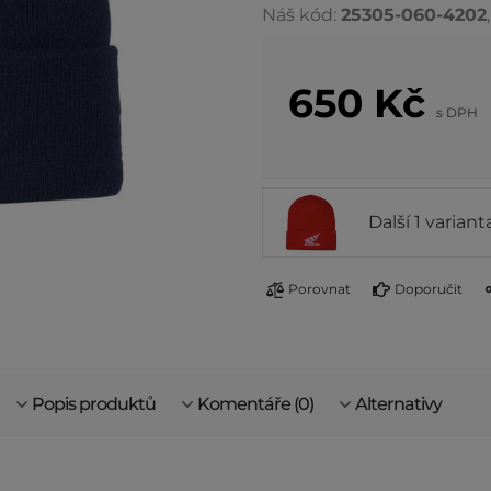
Náš kód:
25305-060-4202
650
Kč
s DPH
Další 1 varian
Porovnat
Doporučit
Popis produktů
Komentáře (0)
Alternativy