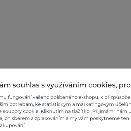
ám souhlas s využíváním cookies, pr
0)
Hodnocení p
mu fungování vašeho oblíbeného e-shopu, k přizpůsobe
ašim potřebám, ke statistickým a marketingovým účelů
 Factory zimní
Přidejte vlastní ho
soubory cookie. Kliknutím na tlačítko „Přijímám“ nám u
nakupujícím.
 jejich sběrem a zpracováním a my vám poskytneme ten 
Hodnoťte.
nakupování.