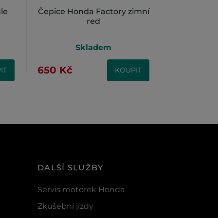
le
Čepice Honda Factory zimní
Termo láh
red
Skladem
S
650 Kč
690 Kč
IT
KOUPIT
DALŠÍ SLUŽBY
Servis motorek Honda
Zkušební jízdy