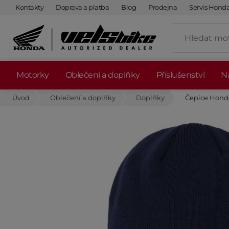
Kontakty
Doprava a platba
Blog
Prodejna
Servis Hond
Motorky
Oblečení a doplňky
Příslušenství
Ná
Úvod
Oblečení a doplňky
Doplňky
Čepice Honda