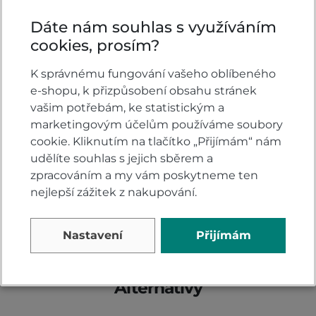
Dáte nám souhlas s využíváním
cookies, prosím?
Hodnocení produktu
K správnému fungování vašeho oblíbeného
e-shopu, k přizpůsobení obsahu stránek
vašim potřebám, ke statistickým a
Přidejte vlastní hodnocení produktu a pomožte
marketingovým účelům používáme soubory
tak dalším nakupujícím.
cookie. Kliknutím na tlačítko „Přijímám“ nám
Hodnoťte.
udělíte souhlas s jejich sběrem a
zpracováním a my vám poskytneme ten
PŘIDAT VLASTNÍ HODNOCENÍ
nejlepší zážitek z nakupování.
Nastavení
Přijímám
Alternativy