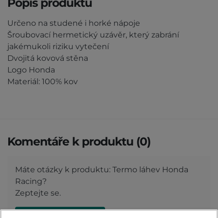
Popis produktu
Určeno na studené i horké nápoje
Šroubovací hermetický uzávěr, který zabrání
jakémukoli riziku vytečení
Dvojitá kovová stěna
Logo Honda
Materiál: 100% kov
Komentáře k produktu (0)
Máte otázky k produktu: Termo láhev Honda
Racing?
Zeptejte se.
ZEPTAT SE V DISKUSI