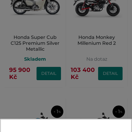
Honda Super Cub
Honda Monkey
C125 Premium Silver
Millenium Red 2
Metallic
Skladem
Na dotaz
95 900
103 400
DETAIL
DETAIL
Kč
Kč
- 1
- 1
%
%