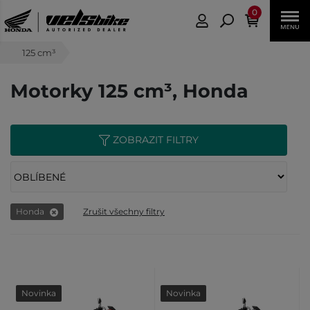
0
125 cm³
Motorky 125 cm³, Honda
ZOBRAZIT FILTRY
Honda
Zrušit všechny filtry
Novinka
Novinka