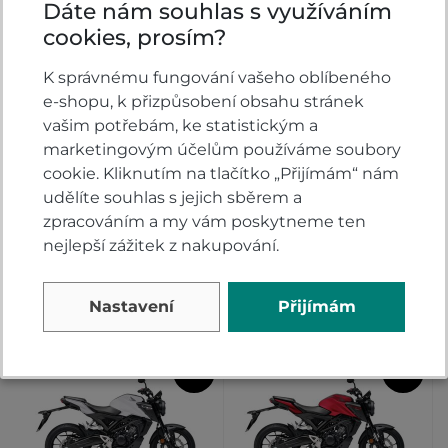
Dáte nám souhlas s využíváním
cookies, prosím?
K správnému fungování vašeho oblíbeného
e-shopu, k přizpůsobení obsahu stránek
Honda CB125R Neo
Honda CB125R Neo
vašim potřebám, ke statistickým a
Sports Café Mat Reef
Sports Café Matt
Sea Blue Metallic
Cynos Gray Metallic
marketingovým účelům používáme soubory
cookie. Kliknutím na tlačítko „Přijímám“ nám
Na dotaz
Na dotaz
udělíte souhlas s jejich sběrem a
120 400 Kč
120 400 Kč
zpracováním a my vám poskytneme ten
118 900
118 900
DETAIL
DETAIL
nejlepší zážitek z nakupování.
Kč
Kč
Nastavení
Přijímám
- 1
- 1
%
%