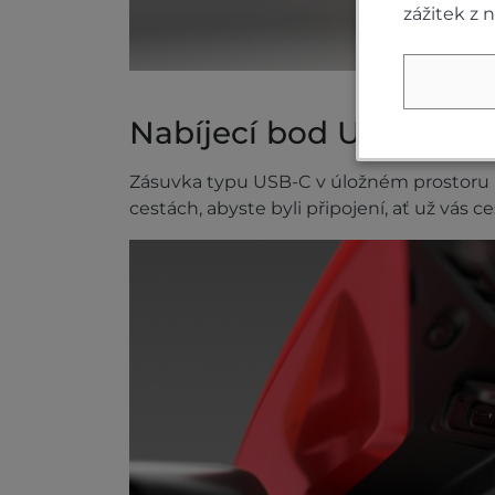
zážitek z 
Nabíjecí bod USB-C
Zásuvka typu USB-C v úložném prostoru 
cestách, abyste byli připojení, ať už vás 