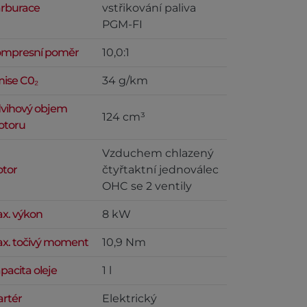
rburace
vstřikování paliva
PGM-FI
mpresní poměr
10,0:1
ise C0₂
34 g/km
vihový objem
124 cm³
toru
Vzduchem chlazený
tor
čtyřtaktní jednoválec
OHC se 2 ventily
x. výkon
8 kW
x. točivý moment
10,9 Nm
pacita oleje
1 l
artér
Elektrický