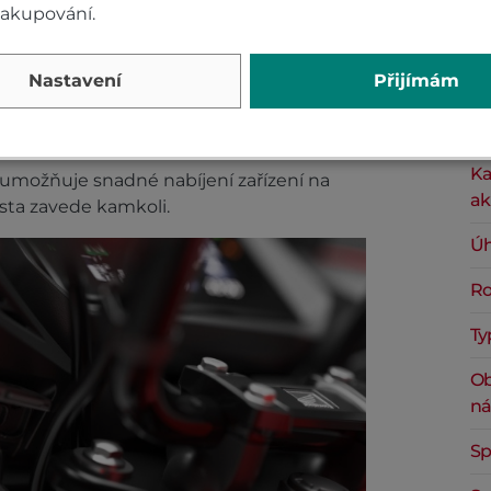
nakupování.
Za
Nastavení
Přijímám
Ro
Ka
umožňuje snadné nabíjení zařízení na
ak
cesta zavede kamkoli.
Úh
Ro
Ty
Ob
ná
Sp