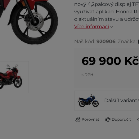
nový 4,2palcový displej T
využívat aplikaci Honda R
o aktuálním stavu a udržov
Více informací
Náš kód:
920906
, Značka:
69 900
Kč
s DPH
Další 1 varian
Porovnat
Doporučit