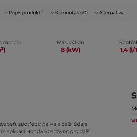
Popis produktů
Komentáře (0)
Alternativy
m motoru
Max. výkon
Spotře
³)
8 (kW)
1,4 (l
S
M
Vr
stupeň, spotřebu paliva a další údaje.
 s aplikací Honda RoadSync pro další