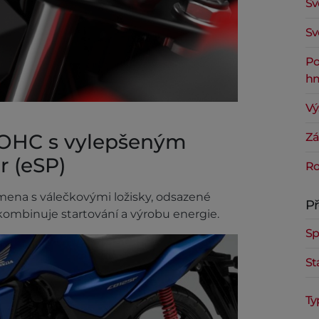
Sv
Sv
Po
hm
Vý
SOHC s vylepšeným
Zá
 (eSP)
Ro
mena s válečkovými ložisky, odsazené
P
 kombinuje startování a výrobu energie.
Sp
St
Ty