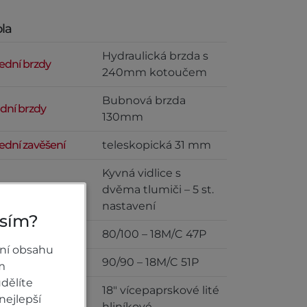
la
Hydraulická brzda s
ední brzdy
240mm kotoučem
Bubnová brzda
dní brzdy
130mm
ední zavěšení
teleskopická 31 mm
Kyvná vidlice s
dní zavěšení
dvěma tlumiči – 5 st.
nastavení
osím?
ední pneumatiky
80/100 – 18M/C 47P
ní obsahu
dní pneumatiky
90/90 – 18M/C 51P
m
dělíte
18" vícepaprskové lité
ední kola
nejlepší
hliníkové