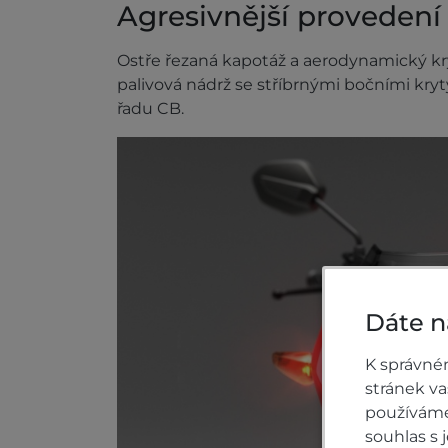
Agresivnější provedení
Ostře řezaná kapotáž a aerodynamický kry
palivová nádrž se stříbrnými bočními kry
řadu CB.
Dáte n
K správné
stránek v
používáme 
souhlas s