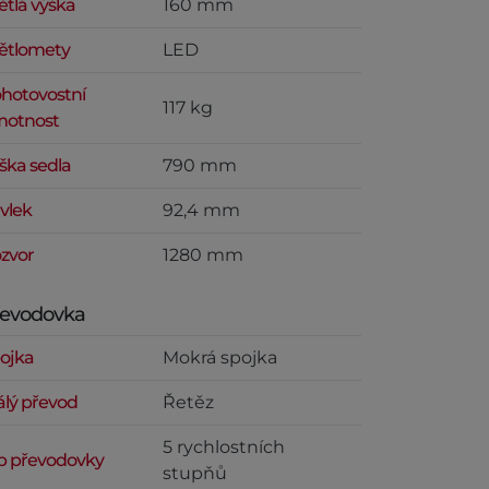
ětlá výška
160 mm
ětlomety
LED
hotovostní
117 kg
otnost
ška sedla
790 mm
vlek
92,4 mm
zvor
1280 mm
řevodovka
ojka
Mokrá spojka
álý převod
Řetěz
5 rychlostních
p převodovky
stupňů