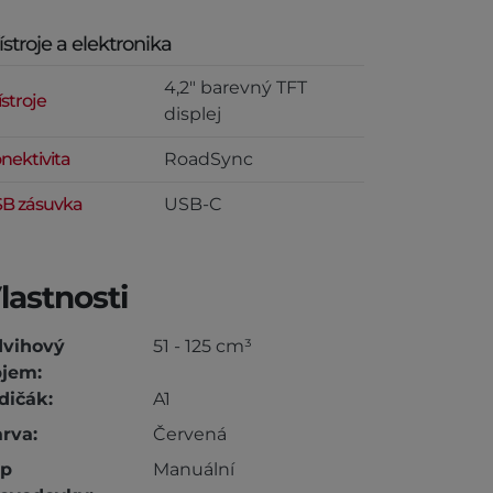
ístroje a elektronika
4,2" barevný TFT
ístroje
displej
nektivita
RoadSync
B zásuvka
USB-C
lastnosti
dvihový
51 - 125 cm³
jem:
dičák:
A1
rva:
Červená
yp
Manuální