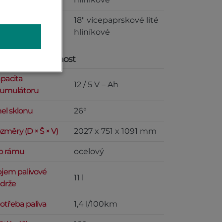
18" vícepaprskové lité
dní kola
hliníkové
změry a hmotnost
pacita
12 / 5 V – Ah
umulátoru
el sklonu
26°
změry (D × Š × V)
2027 x 751 x 1091 mm
p rámu
ocelový
jem palivové
11 l
drže
otřeba paliva
1,4 l/100km