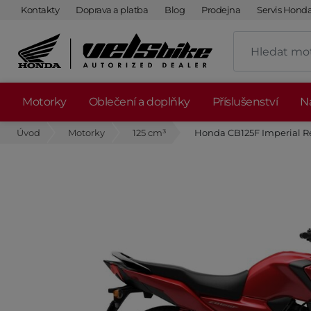
Kontakty
Doprava a platba
Blog
Prodejna
Servis Hond
Motorky
Oblečení a doplňky
Příslušenství
Ná
Úvod
Motorky
125 cm³
Honda CB125F Imperial Re