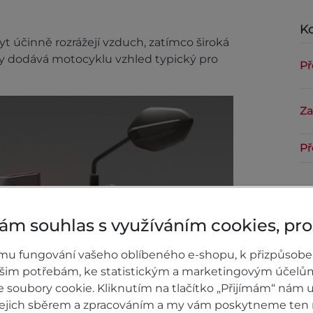
Ko
t účinně rozrážejí vzduch, zatímco široká
ty dodává motocyklu vzhled typický pro
Př
Za
Př
Za
ám souhlas s využíváním cookies, pr
Př
mu fungování vašeho oblíbeného e-shopu, k přizpůsobe
Za
ašim potřebám, ke statistickým a marketingovým účelů
soubory cookie. Kliknutím na tlačítko „Přijímám“ nám u
Př
 jejich sběrem a zpracováním a my vám poskytneme ten 