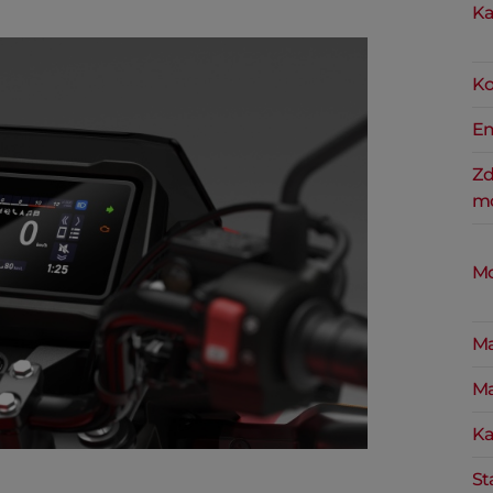
Ka
Ko
Em
Zd
mo
Mo
Ma
Ma
Ka
St