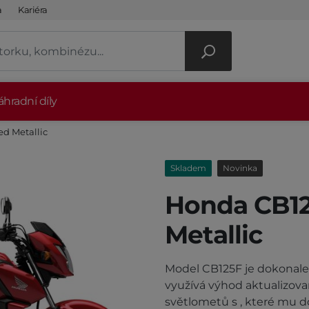
a
Kariéra
hradní díly
d Metallic
Skladem
Novinka
Honda CB12
Metallic
Model CB125F je dokonale
využívá výhod aktualizov
světlometů s , které mu d