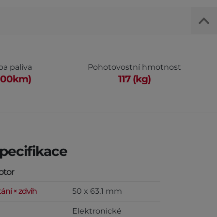
ba paliva
Pohotovostní hmotnost
/100km)
117 (kg)
pecifikace
otor
tání × zdvih
50 x 63,1 mm
Elektronické