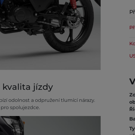
Př
Př
Ko
US
V
kvalita jízdy
Z
ízí odolnost a odpružení tlumící nárazy.
ob
 pro spolujezdce.
Ři
Ba
T