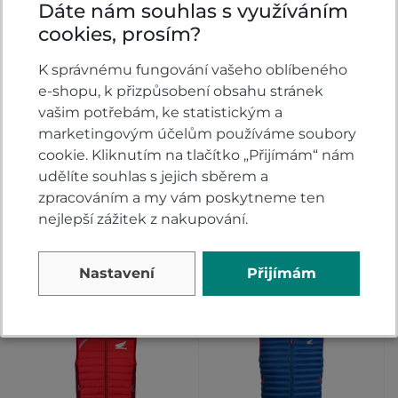
Dáte nám souhlas s využíváním
cookies, prosím?
L
,
XL
,
XXL
L
,
XL
K správnému fungování vašeho oblíbeného
e-shopu, k přizpůsobení obsahu stránek
Vesta Honda Racing
Vesta Honda Racing
vašim potřebám, ke statistickým a
navy
Honda red/navy
marketingovým účelům používáme soubory
cookie. Kliknutím na tlačítko „Přijímám“ nám
Skladem
Skladem
udělíte souhlas s jejich sběrem a
zpracováním a my vám poskytneme ten
2 840 Kč
3 140 Kč
DETAIL
DETAIL
nejlepší zážitek z nakupování.
Nastavení
Přijímám