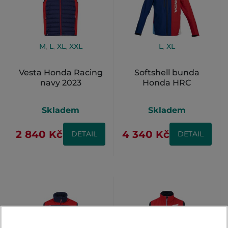
M
,
L
,
XL
,
XXL
L
,
XL
Vesta Honda Racing
Softshell bunda
navy 2023
Honda HRC
Skladem
Skladem
2 840 Kč
4 340 Kč
DETAIL
DETAIL