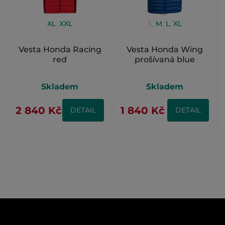
XL
,
XXL
S
,
M
,
L
,
XL
Vesta Honda Racing
Vesta Honda Wing
red
prošívaná blue
Skladem
Skladem
2 840 Kč
1 840 Kč
DETAIL
DETAIL