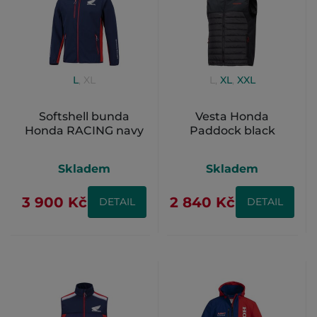
L
,
XL
L
,
XL
,
XXL
Softshell bunda
Vesta Honda
Honda RACING navy
Paddock black
Skladem
Skladem
3 900 Kč
2 840 Kč
DETAIL
DETAIL