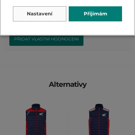
Přidejte vlastní hodnocení produktu a pomožte
Nastavení
Přijímám
tak dalším nakupujícím.
Hodnoťte.
PŘIDAT VLASTNÍ HODNOCENÍ
Alternativy