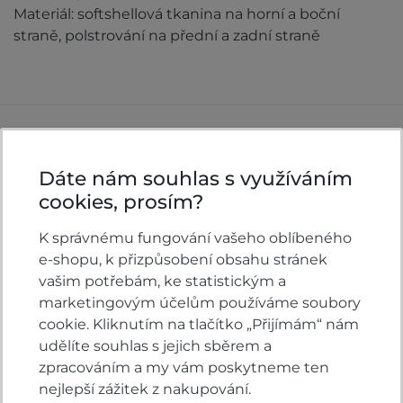
Materiál: softshellová tkanina na horní a boční
straně, polstrování na přední a zadní straně
Komentáře k produktu (0)
Dáte nám souhlas s využíváním
Máte otázky k produktu: Vesta Honda Racing
cookies, prosím?
red?
K správnému fungování vašeho oblíbeného
Zeptejte se.
e-shopu, k přizpůsobení obsahu stránek
vašim potřebám, ke statistickým a
ZEPTAT SE V DISKUSI
marketingovým účelům používáme soubory
cookie. Kliknutím na tlačítko „Přijímám“ nám
udělíte souhlas s jejich sběrem a
zpracováním a my vám poskytneme ten
Hodnocení produktu
nejlepší zážitek z nakupování.