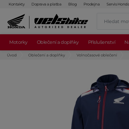
Kontakty
Doprava a platba
Blog
Prodejna
Servis Hond
Motorky
Oblečení a doplňky
Příslušenství
Ná
Úvod
Oblečení a doplňky
Volnočasové oblečení