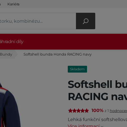
a
Kariéra
hradní díly
Bundy
Softshell bunda Honda RACING navy
Skladem
Softshell 
RACING na
100%
z 1
hodnoce
Lehká funkční softshello
Více informací