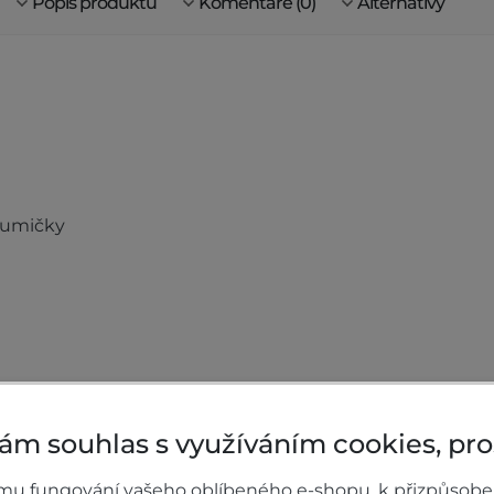
Popis produktů
Komentáře (0)
Alternativy
gumičky
ám souhlas s využíváním cookies, pr
mu fungování vašeho oblíbeného e-shopu, k přizpůsobe