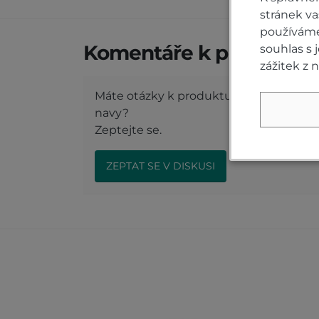
stránek v
používáme 
Komentáře k produktu (
souhlas s
zážitek z 
Máte otázky k produktu: Softshell bu
navy?
Zeptejte se.
ZEPTAT SE V DISKUSI