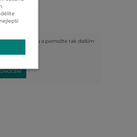
m
dělíte
roduktu
nejlepší
dnocení produktu a pomožte tak dalším
ODNOCENÍ