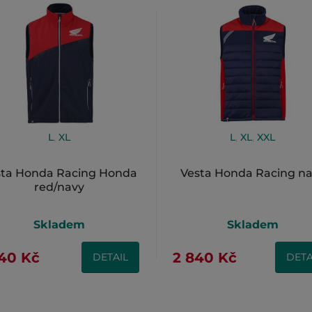
L
,
XL
L
,
XL
,
XXL
sta Honda Racing Honda
Vesta Honda Racing n
red/navy
Skladem
Skladem
140 Kč
2 840 Kč
DETAIL
DETA