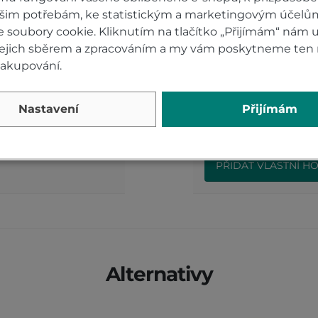
ašim potřebám, ke statistickým a marketingovým účelů
soubory cookie. Kliknutím na tlačítko „Přijímám“ nám u
0)
Hodnocení p
 jejich sběrem a zpracováním a my vám poskytneme ten 
nakupování.
nda Honda RACING
Přidejte vlastní ho
Nastavení
Přijímám
nakupujícím.
Hodnoťte.
PŘIDAT VLASTNÍ H
Alternativy