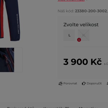
Náš kód:
23380-200-3002
Zvolte velikost
L
XL
3 900
Kč
s 
Porovnat
Doporučit