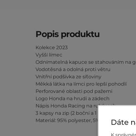
Popis produktu
Kolekce 2023
Vyšší límec
Odnímatelná kapuce se stahováním na 
Vodotěsná a odolná proti větru
Vnitřní podšívka ze síťoviny
Měkká látka na límci pro lepší pohodlí
Perforované oblasti pod pažemi
Logo Honda na hrudi a zádech
Nápis Honda Racing na rukávech
3 kapsy na zip (2 boční a 1 na hrudi)
Materiál: 95% polyester, 5% spandex
Dáte n
K správné