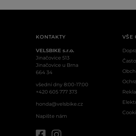
KONTAKTY
VŠE
VELSBIKE s.r.o.
Dopra
Jinačovice 513
Často
Jinačovice u Brna
Obch
664 34
Ochra
všední dny 8:00-17:00
+420 605 777 373
Rekla
Elek
honda@velsbike.cz
Cook
Napište nám