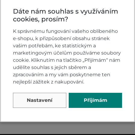
Dáte nám souhlas s využíváním
cookies, prosím?
K správnému fungování vašeho oblíbeného
e-shopu, k přizpůsobení obsahu stránek
Honda CBR1000RR-R
vašim potřebám, ke statistickým a
Fireblade SP Matte
marketingovým účelům používáme soubory
Pearl Morion Black
cookie. Kliknutím na tlačítko „Přijímám“ nám
Na dotaz
udělíte souhlas s jejich sběrem a
zpracováním a my vám poskytneme ten
652 900
DETAIL
nejlepší zážitek z nakupování.
Kč
Nastavení
Přijímám