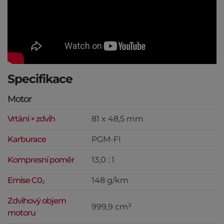
Specifikace
Motor
Vrtání × zdvih
81 x 48,5 mm
Karburace
PGM-FI
Kompresní poměr
13,0 : 1
Emise C0₂
148 g/km
Zdvihový objem
999,9 cm³
motoru