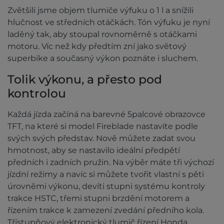
Zvětšili jsme objem tlumiče výfuku o 1 l a snížili
hlučnost ve středních otáčkách. Tón výfuku je nyní
laděný tak, aby stoupal rovnoměrně s otáčkami
motoru. Víc než kdy předtím zní jako světový
superbike a současný výkon poznáte i sluchem.
Tolik výkonu, a přesto pod
kontrolou
Každá jízda začíná na barevné 5palcové obrazovce
TFT, na které si model Fireblade nastavíte podle
svých svých představ. Nově můžete zadat svou
hmotnost, aby se nastavilo ideální předpětí
předních i zadních pružin. Na výběr máte tři výchozí
jízdní režimy a navíc si můžete tvořit vlastní s pěti
úrovněmi výkonu, devíti stupni systému kontroly
trakce HSTC, třemi stupni brzdění motorem a
řízením trakce k zamezení zvedání předního kola.
Třístupňový elektronický tlumič řízení Honda