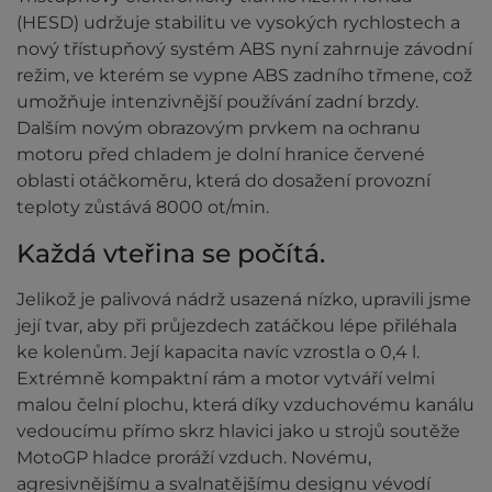
(HESD) udržuje stabilitu ve vysokých rychlostech a
nový třístupňový systém ABS nyní zahrnuje závodní
režim, ve kterém se vypne ABS zadního třmene, což
umožňuje intenzivnější používání zadní brzdy.
Dalším novým obrazovým prvkem na ochranu
motoru před chladem je dolní hranice červené
oblasti otáčkoměru, která do dosažení provozní
teploty zůstává 8000 ot/min.
Každá vteřina se počítá.
Jelikož je palivová nádrž usazená nízko, upravili jsme
její tvar, aby při průjezdech zatáčkou lépe přiléhala
ke kolenům. Její kapacita navíc vzrostla o 0,4 l.
Extrémně kompaktní rám a motor vytváří velmi
malou čelní plochu, která díky vzduchovému kanálu
vedoucímu přímo skrz hlavici jako u strojů soutěže
MotoGP hladce proráží vzduch. Novému,
agresivnějšímu a svalnatějšímu designu vévodí