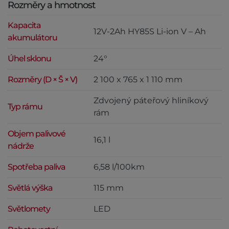
Rozměry a hmotnost
Kapacita
12V-2Ah HY85S Li-ion V – Ah
akumulátoru
Úhel sklonu
24°
Rozměry (D × Š × V)
2 100 x 765 x 1 110 mm
Zdvojený páteřový hliníkový
Typ rámu
rám
Objem palivové
16,1 l
nádrže
Spotřeba paliva
6,58 l/100km
Světlá výška
115 mm
Světlomety
LED