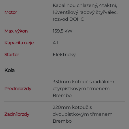
Kapalinou chlazený, 4taktní,
Motor
16ventilový řadový čtyřválec,
rozvod DOHC
Max. výkon
159,5 kW
Kapacita oleje
4 l
Startér
Elektrický
Kola
330mm kotouč s radiálním
Přední brzdy
čtyřpístkovým třmenem
Brembo
220mm kotouč s
Zadní brzdy
dvoupístkovým třmenem
Brembo