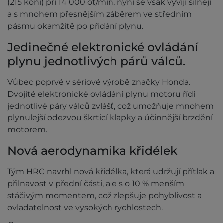
(215 koní) při 14 000 ot/min, nyní se však vyvíjí silněji
a s mnohem přesnějším záběrem ve středním
pásmu okamžitě po přidání plynu.
Jedinečné elektronické ovládání
plynu jednotlivých párů válců.
Vůbec poprvé v sériové výrobě značky Honda.
Dvojité elektronické ovládání plynu motoru řídí
jednotlivé páry válců zvlášť, což umožňuje mnohem
plynulejší odezvou škrticí klapky a účinnější brzdění
motorem.
Nová aerodynamika křidélek
Tým HRC navrhl nová křidélka, která udržují přítlak a
přilnavost v přední části, ale s o 10 % menším
stáčivým momentem, což zlepšuje pohyblivost a
ovladatelnost ve vysokých rychlostech.