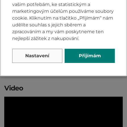
pružiny. Klikový hřídel a titanové ojnice jsou lehčí,
vašim potřebám, ke statistickým a
což snižuje setrvačnost otáček. A každý převodový
marketingovým účelům používáme soubory
stupeň je kratší, což i díky dvoumotorovému
cookie. Kliknutím na tlačítko „Přijímám“ nám
elektronickému ovládání plynu zvyšuje zrychlení.
udělíte souhlas s jejich sběrem a
Naměřená čísla jsou působivá. 160 kW (215 koní) při
zpracováním a my vám poskytneme ten
14 000 ot/min a 113 Nm při 12 000 ot/min. Ale
nejlepší zážitek z nakupování.
podstatné je, jak neúnavně a přitom hladce a
kontrolovaně nový motor pracuje a prochází
Nastavení
Přijímám
středním rozsahem až k červené oblasti
otáčkoměru s takovou vervou, že se z jízdy prostě
musíte radovat.
Video