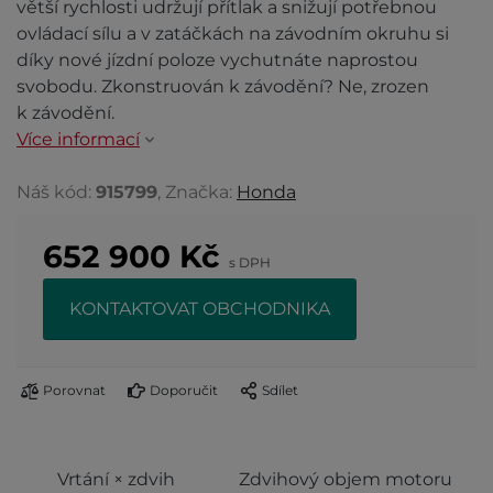
větší rychlosti udržují přítlak a snižují potřebnou
ovládací sílu a v zatáčkách na závodním okruhu si
díky nové jízdní poloze vychutnáte naprostou
svobodu. Zkonstruován k závodění? Ne, zrozen
k závodění.
Více informací
Náš kód:
915799
, Značka:
Honda
652 900
Kč
s DPH
KONTAKTOVAT OBCHODNIKA
Porovnat
Doporučit
Sdílet
Vrtání × zdvih
Zdvihový objem motoru