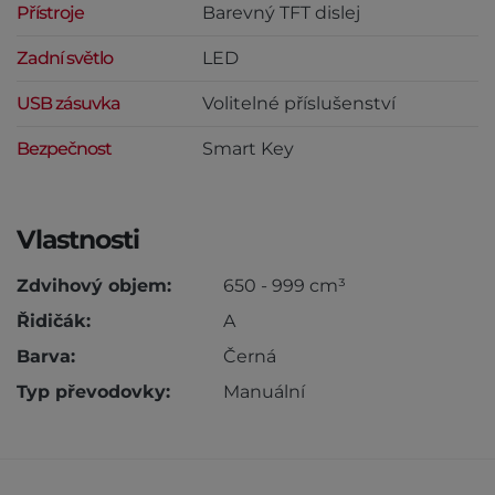
Přístroje
Barevný TFT dislej
Zadní světlo
LED
USB zásuvka
Volitelné příslušenství
Bezpečnost
Smart Key
Vlastnosti
Zdvihový objem:
650 - 999 cm³
Řidičák:
A
Barva:
Černá
Typ převodovky:
Manuální