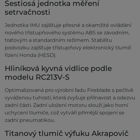
Šestiosá jednotka měření
setrvačnosti
Jednotka IMU zajišťuje přesné a okamžité ovládání
nového třístupňového systému ABS se závodním,
traťovým a standardním režimem. Stabilitu
podvozku zajišťuje třístupňový elektronický tlumič
řízení Honda (HESD).
Hliníková kyvná vidlice podle
modelu RC213V-S
Optimalizovaná pro výrobní řadu Fireblade s pečlivě
vyváženou tuhostí, která zvyšuje přilnavost a odezvu
zadní části. Zadní uložení motoru slouží jako horní
uchycení tlumiče, což vytváří přímější spojení se
zadní pneumatikou.
Titanový tlumič výfuku Akrapovič