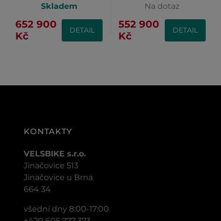
Skladem
Na dotaz
652 900
552 900
DETAIL
DETAIL
Kč
Kč
KONTAKTY
VELSBIKE s.r.o.
Jinačovice 513
Jinačovice u Brna
664 34
všední dny 8:00-17:00
+420 605 777 373