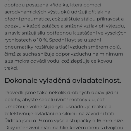
dopředu posazená křidélka, která pomocí
aerodynamických výstupků udržují přítlak na
přední pneumatice, což zajišťuje stálou přilnavost a
odezvu v každé zatáčce a snížený vztlak při výjezdu,
a navíc snižují sílu potřebnou k zatáčení ve vysokých
rychlostech o 10 %. Spodní kryt se u zadní
pneumatiky rozšiřuje a tlačí vzduch směrem dolů,
čímž za sucha snižuje odpor vzduchu na minimum
a za mokra odvádí vodu, což zlepšuje celkovou
trakci.
Dokonale vyladěná ovladatelnost.
Provedli jsme také několik drobných úprav jízdní
polohy, abyste seděli uvnitř motocyklu, což
umožňuje volnější pohyb, usnadňuje reakce a
zefektivňuje ovládání na silnici i na závodní trati.
Řídítka jsou o 19 mm výše a stupačky o 16 mm níže.
Díky intenzivní práci na hliníkovém rámu s dvojitou