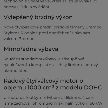
technologie Spool Valve, která zajišťuje vynikající
odezvu, jízdu a ovládání.
Vylepšený brzdný výkon
Nové čtyřpístkové přední brzdové třmeny Brembo
Stylema R odolné proti opotřebení s hlavním
válcem Brembo.
Mimořádná výbava
Součástí standardní výbavy je třístupňové
rychlořazení a kompaktní a lehký lithium-iontový
akumulátor.
Řadový čtyřválcový motor o
objemu 1000 cm³ z modelu DOHC
U motoru s krátkým zdvihem a dílčími vačkami
jsme zachovali ohromující maximální výkon 160 kW