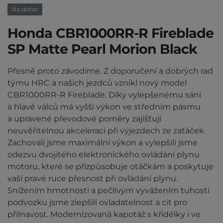
Na dotaz
Honda CBR1000RR-R Fireblade
SP Matte Pearl Morion Black
Přesně proto závodíme. Z doporučení a dobrých rad
týmu HRC a našich jezdců vznikl nový model
CBR1000RR-R Fireblade. Díky vylepšenému sání
a hlavě válců má vyšší výkon ve středním pásmu
a upravené převodové poměry zajišťují
neuvěřitelnou akceleraci při výjezdech ze zatáček.
Zachovali jsme maximální výkon a vylepšili jsme
odezvu dvojitého elektronického ovládání plynu
motoru, které se přizpůsobuje otáčkám a poskytuje
vaší pravé ruce přesnost při ovládání plynu.
Snížením hmotnosti a pečlivým vyvážením tuhosti
podvozku jsme zlepšili ovladatelnost a cit pro
přilnavost. Modernizovaná kapotáž s křidélky i ve