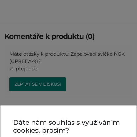
Komentáře k produktu (0)
Máte otázky k produktu: Zapalovací svíčka NGK
(CPR8EA-9)?
Zeptejte se.
ZEPTAT SE V DISKUSI
Hodnocení produktu
Dáte nám souhlas s využíváním
cookies, prosím?
Přidejte vlastní hodnocení produktu a pomožte