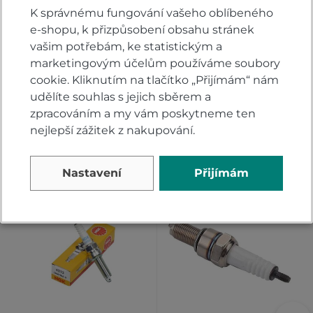
tak dalším nakupujícím.
K správnému fungování vašeho oblíbeného
Hodnoťte.
e-shopu, k přizpůsobení obsahu stránek
vašim potřebám, ke statistickým a
PŘIDAT VLASTNÍ HODNOCENÍ
marketingovým účelům používáme soubory
cookie. Kliknutím na tlačítko „Přijímám“ nám
udělíte souhlas s jejich sběrem a
zpracováním a my vám poskytneme ten
nejlepší zážitek z nakupování.
Alternativy
Nastavení
Přijímám