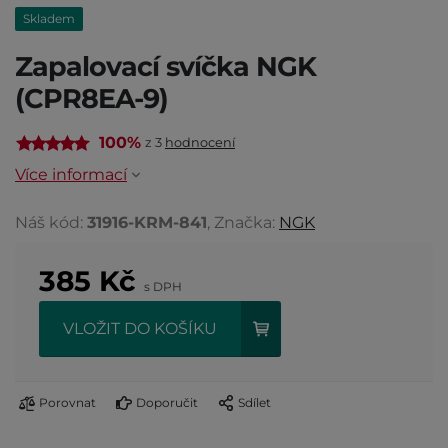
Skladem
Zapalovací svíčka NGK
(CPR8EA-9)
100%
z 3
hodnocení
Více informací
Náš kód:
31916-KRM-841
, Značka:
NGK
385
Kč
s DPH
VLOŽIT DO KOŠÍKU
Porovnat
Doporučit
Sdílet