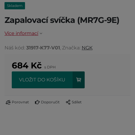
Skladem
Zapalovací svíčka (MR7G-9E)
Více informací
Náš kód:
31917-K77-V01
, Značka:
NGK
684
Kč
s DPH
VLOŽIT DO KOŠÍKU
Porovnat
Doporučit
Sdílet