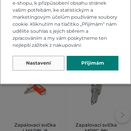
e-shopu, k přizpůsobení obsahu stránek
PŘIDAT VLASTNÍ HODNOCENÍ
vašim potřebám, ke statistickým a
marketingovým účelům používáme soubory
cookie. Kliknutím na tlačítko „Přijímám“ nám
udělíte souhlas s jejich sběrem a
zpracováním a my vám poskytneme ten
nejlepší zážitek z nakupování.
Alternativy
Nastavení
Přijímám
Zapalovací svíčka
Zapalovací svíčka
LMAR8L-9
MR9C-9N