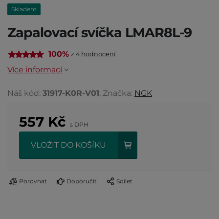
Skladem
Zapalovací svíčka LMAR8L-9
100%
z 4
hodnocení
Více informací
Náš kód:
31917-K0R-V01
, Značka:
NGK
557
Kč
s DPH
VLOŽIT DO KOŠÍKU
Porovnat
Doporučit
Sdílet