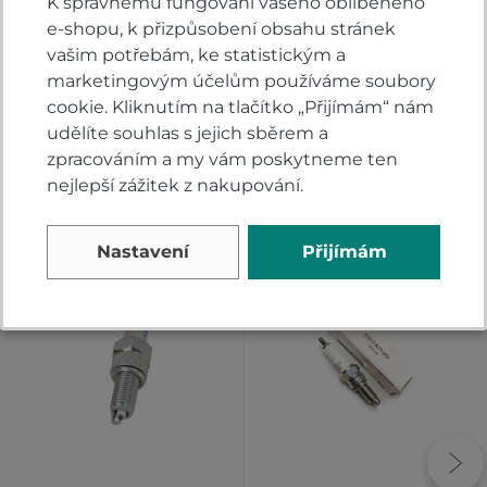
Hodnoťte.
K správnému fungování vašeho oblíbeného
e-shopu, k přizpůsobení obsahu stránek
vašim potřebám, ke statistickým a
PŘIDAT VLASTNÍ HODNOCENÍ
marketingovým účelům používáme soubory
cookie. Kliknutím na tlačítko „Přijímám“ nám
udělíte souhlas s jejich sběrem a
zpracováním a my vám poskytneme ten
nejlepší zážitek z nakupování.
Alternativy
Nastavení
Přijímám