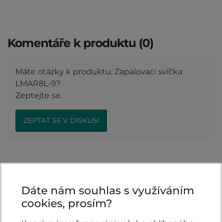
Komentáře k produktu (0)
Máte otázky k produktu: Zapalovací svíčka
LMAR8L-9?
Zeptejte se.
ZEPTAT SE V DISKUSI
Hodnocení produktu
Dáte nám souhlas s využíváním
Přidejte vlastní hodnocení produktu a pomožte
cookies, prosím?
tak dalším nakupujícím.