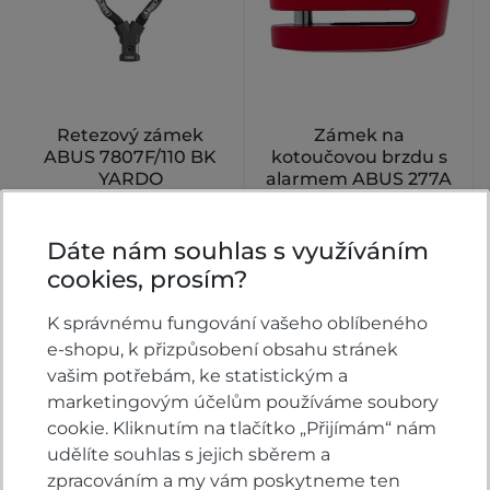
Retezový zámek
Zámek na
ABUS 7807F/110 BK
kotoučovou brzdu s
YARDO
alarmem ABUS 277A
RD red
Skladem
Skladem
Dáte nám souhlas s využíváním
2 749 Kč
1 499 Kč
KOUPIT
KOUPIT
cookies, prosím?
K správnému fungování vašeho oblíbeného
e-shopu, k přizpůsobení obsahu stránek
vašim potřebám, ke statistickým a
marketingovým účelům používáme soubory
cookie. Kliknutím na tlačítko „Přijímám“ nám
udělíte souhlas s jejich sběrem a
zpracováním a my vám poskytneme ten