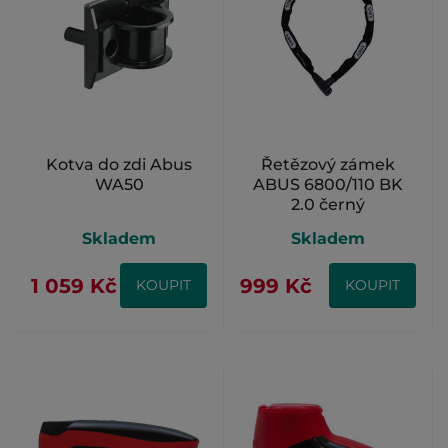
Kotva do zdi Abus
Řetězový zámek
WA50
ABUS 6800/110 BK
2.0 černý
Skladem
Skladem
1 059 Kč
999 Kč
KOUPIT
KOUPIT