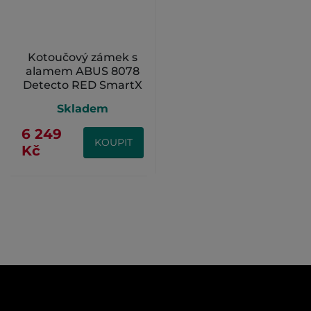
Kotoučový zámek s
alamem ABUS 8078
Detecto RED SmartX
2.0
Skladem
6 249
KOUPIT
Kč