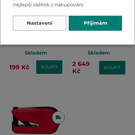
nejlepší zážitek z nakupování.
Nastavení
Přijímám
Memo Roll Up Cable
Kotva do podlahy
ABUS - Svinovací
Abus WBA 100
lanko 90 cm
GRANIT
Skladem
Skladem
2 649
199 Kč
KOUPIT
KOUPIT
Kč