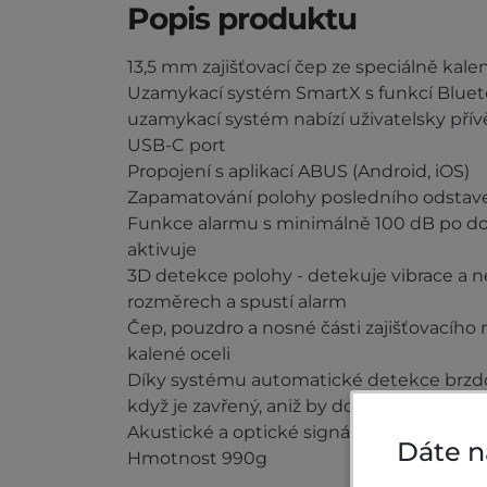
Popis produktu
13,5 mm zajišťovací čep ze speciálně kalen
Uzamykací systém SmartX s funkcí Bluetoo
uzamykací systém nabízí uživatelsky přív
USB-C port
Propojení s aplikací ABUS (Android, iOS)
Zapamatování polohy posledního odstav
Funkce alarmu s minimálně 100 dB po do
aktivuje
3D detekce polohy - detekuje vibrace a 
rozměrech a spustí alarm
Čep, pouzdro a nosné části zajišťovacíh
kalené oceli
Díky systému automatické detekce brzdo
když je zavřený, aniž by došlo k aktivaci 
Akustické a optické signály (vícebarevné L
Dáte n
Hmotnost 990g