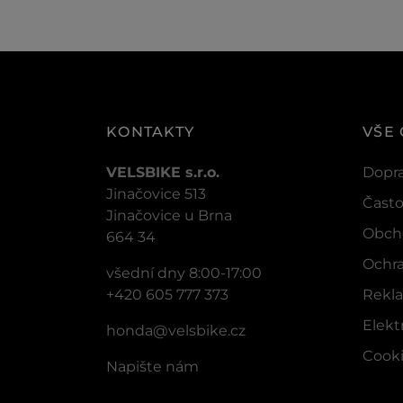
KONTAKTY
VŠE
VELSBIKE s.r.o.
Dopra
Jinačovice 513
Často
Jinačovice u Brna
Obch
664 34
Ochra
všední dny 8:00-17:00
+420 605 777 373
Rekla
Elek
honda@velsbike.cz
Cook
Napište nám