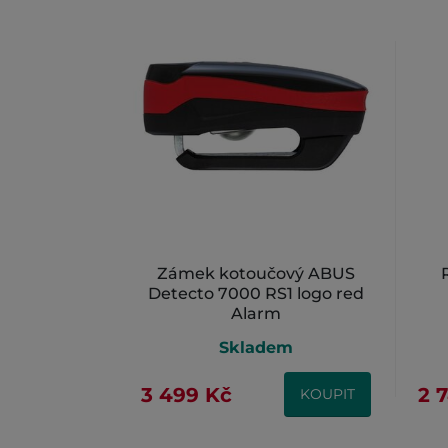
Zámek kotoučový ABUS
Detecto 7000 RS1 logo red
Alarm
Skladem
3 499 Kč
2 
KOUPIT