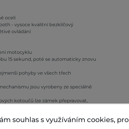
é oceli
th - vysoce kvalitní bezklíčový
ětivé ovládání
ení motocyklu
bu 15 sekund, poté se automaticky znovu
nejmenší pohyby ve všech třech
o mechanismu jsou vyrobeny ze speciálně
vých kotoučů lze zámek přepravovat,
alarmu
ED diody) indikují stav baterie a aktivity
ám souhlas s využíváním cookies, pr