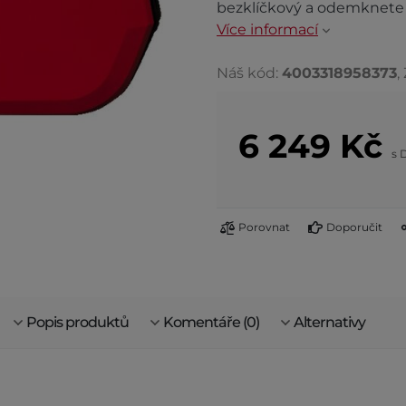
bezklíčkový a odemknete 
Více informací
Náš kód:
4003318958373
,
6 249
Kč
s 
Porovnat
Doporučit
Popis produktů
Komentáře (0)
Alternativy