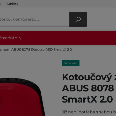
a
Kariéra
hradní díly
lamem ABUS 8078 Detecto RED SmartX 2.0
Skladem
Kotoučový
ABUS 8078
SmartX 2.0
Již není potřeba s sebou 