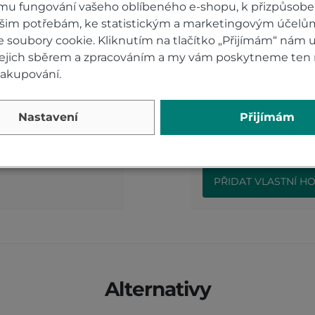
mu fungování vašeho oblíbeného e-shopu, k přizpůsobe
ašim potřebám, ke statistickým a marketingovým účelů
soubory cookie. Kliknutím na tlačítko „Přijímám“ nám u
 jejich sběrem a zpracováním a my vám poskytneme ten 
0)
Hodnocení p
nakupování.
ámek s alamem
Přidejte vlastní ho
Nastavení
Přijímám
nakupujícím.
Hodnoťte.
PŘIDAT VLASTNÍ H
Alternativy