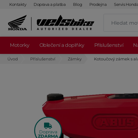
Kontakty
Doprava a platba
Blog
Prodejna
Servis Hond
Motorky
Oblečení a doplňky
Příslušenství
Ná
Úvod
Příslušenství
Zámky
Kotoučový zámek s a
Doprava
ZDARMA