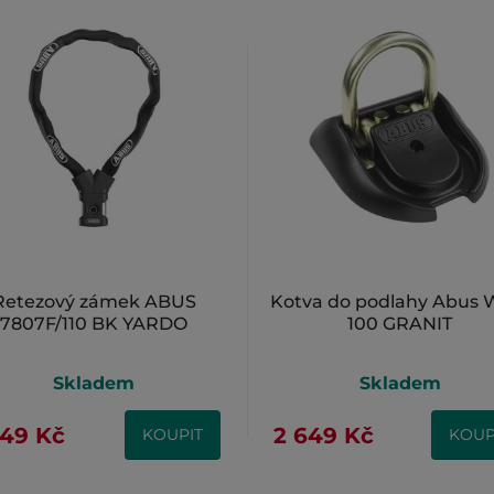
Retezový zámek ABUS
Kotva do podlahy Abus
7807F/110 BK YARDO
100 GRANIT
Skladem
Skladem
749 Kč
2 649 Kč
KOUPIT
KOUP