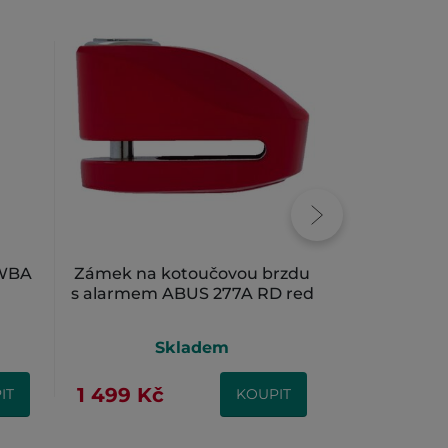
 WBA
Zámek na kotoučovou brzdu
Kotva do
s alarmem ABUS 277A RD red
Skladem
S
1 499 Kč
1 059 Kč
IT
KOUPIT