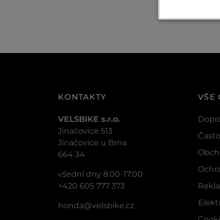
KONTAKTY
VŠE
VELSBIKE s.r.o.
Dopra
Jinačovice 513
Často
Jinačovice u Brna
Obch
664 34
Ochra
všední dny 8:00-17:00
+420 605 777 373
Rekla
Elek
honda@velsbike.cz
Cook