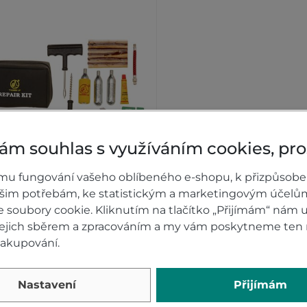
ám souhlas s využíváním cookies, pr
mu fungování vašeho oblíbeného e-shopu, k přizpůsobe
ravný kit pro moto pneu
ašim potřebám, ke statistickým a marketingovým účelů
mbs Up včetně bombiček
soubory cookie. Kliknutím na tlačítko „Přijímám“ nám u
 jejich sběrem a zpracováním a my vám poskytneme ten 
Skladem
nakupování.
8 Kč
KOUPIT
Nastavení
Přijímám