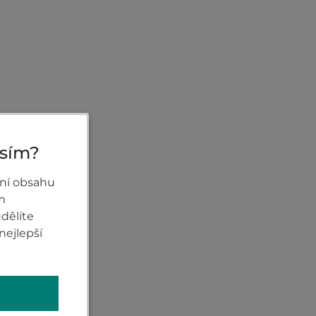
osím?
ní obsahu
m
dělíte
nejlepší