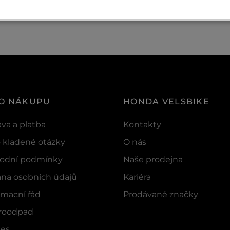
 O NÁKUPU
HONDA VELSBIKE
va a platba
Kontakty
 kladené otázky
O nás
odní podmínky
Naše prodejna
na osobních údajů
Kariéra
macní řád
Prodávané značky
troodpad
ies