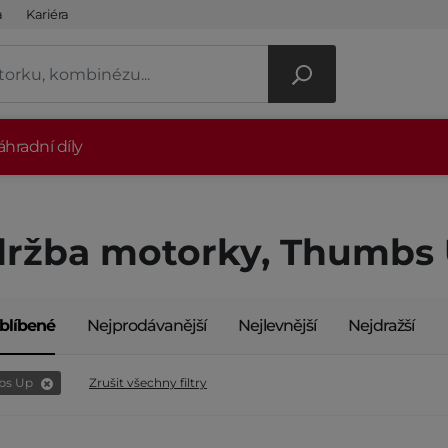
a
Kariéra
hradní díly
ržba motorky, Thumbs
blíbené
Nejprodávanější
Nejlevnější
Nejdražší
bs Up
Zrušit všechny filtry