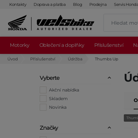
Kontakty
Doprava a platba
Blog
Prodejna
Servis Hond
Motorky
Oblečení a doplňky
Příslušenství
Ná
Úvod
Příslušenství
Údržba
Thumbs Up
Úd
Vyberte
Akční nabídka
Skladem
O
Novinka
Thum
Značky