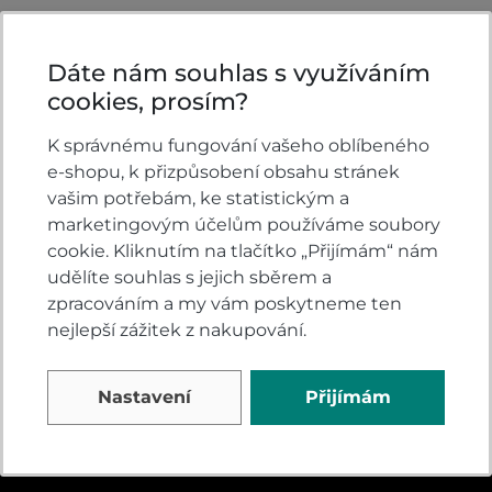
Dáte nám souhlas s využíváním
cookies, prosím?
K správnému fungování vašeho oblíbeného
KONTAKTY
e-shopu, k přizpůsobení obsahu stránek
vašim potřebám, ke statistickým a
VELSBIKE s.r.o.
marketingovým účelům používáme soubory
Jinačovice 513
cookie. Kliknutím na tlačítko „Přijímám“ nám
Jinačovice u Brna
udělíte souhlas s jejich sběrem a
664 34
zpracováním a my vám poskytneme ten
nejlepší zážitek z nakupování.
všední dny 8:00-17:00
+420 605 777 373
Nastavení
Přijímám
honda@velsbike.cz
Napište nám