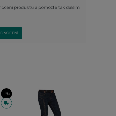
dnocení produktu a pomožte tak dalším
ODNOCENÍ
- 9
%