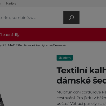
a
Kariéra
hradní díly
oty PSí MADERA dámské šedá/černá/červená
Skladem
Textilní k
dámské šed
Multifunkční cordurové ka
cestování. Pro jízdu v běž
počasí. Větrací panely na 