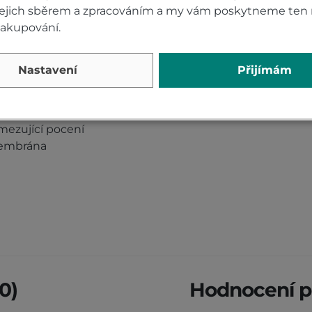
 jejich sběrem a zpracováním a my vám poskytneme ten 
nakupování.
 FIDLOCK
Nastavení
Přijímám
Cordura® 500 + 17 % vysoce pevnostní
mezující pocení
membrána
0)
Hodnocení p