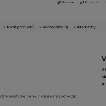
Porovnat
Doporučit
Popis produktů
Komentáře (0)
Alternativy
V
Ba
Ma
Pr
kózně elastické pěny, v kapse na suchý zip,
2