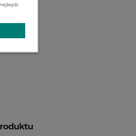
nejlepší
roduktu