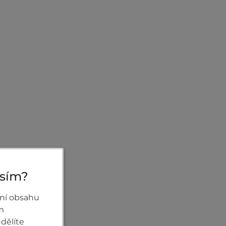
osím?
ní obsahu
m
dělíte