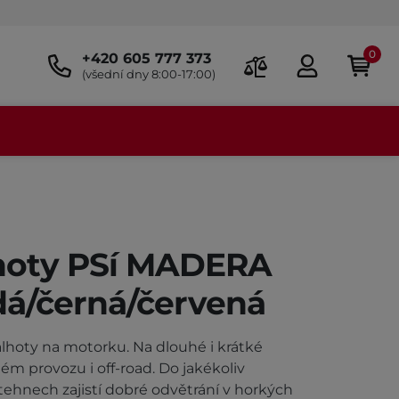
0
+420 605 777 373
(všední dny 8:00-17:00)
alhoty PSí MADERA
á/černá/červená
lhoty na motorku. Na dlouhé i krátké
ném provozu i off-road. Do jakékoliv
stehnech zajistí dobré odvětrání v horkých