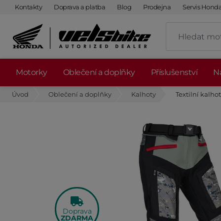
Kontakty
Doprava a platba
Blog
Prodejna
Servis Hond
Motorky
Oblečení a doplňky
Příslušenství
Ná
Úvod
Oblečení a doplňky
Kalhoty
Textilní kalh
Doprava
ZDARMA