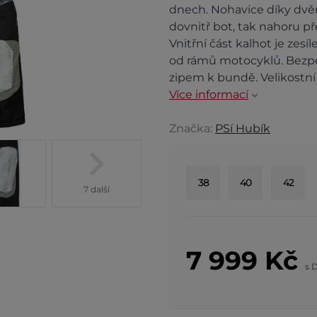
dnech. Nohavice díky dvě
dovnitř bot, tak nahoru př
Vnitřní část kalhot je zes
od rámů motocyklů. Bezpe
zipem k bundě. Velikostní
Více informací
Značka:
PSí Hubík
38
40
42
7 další
7 999
Kč
s 