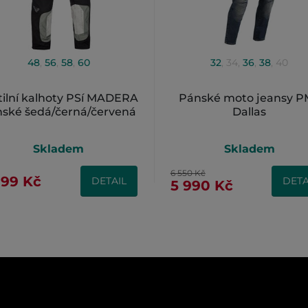
48
,
56
,
58
,
60
32
,
34
,
36
,
38
,
40
tilní kalhoty PSí MADERA
Pánské moto jeansy P
ské šedá/černá/červená
Dallas
Skladem
Skladem
6 550 Kč
999 Kč
DETAIL
DETA
5 990 Kč