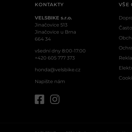
KONTAKTY
VŠE
VELSBIKE s.r.o.
Dopra
Jinačovice 513
Často
Jinačovice u Brna
Obch
664 34
Ochra
všední dny 8:00-17:00
+420 605 777 373
Rekla
Elek
honda@velsbike.cz
Cook
Napište nám