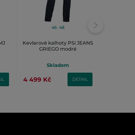
46
,
48
MJ
Kevlarové kalhoty PSí JEANS
Kevlarové 
GRIEGO modré
BORELLO
Skladem
S
4 499 Kč
3 999 Kč
IL
DETAIL