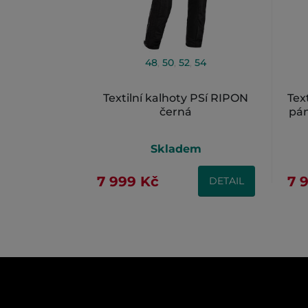
48
,
50
,
52
,
54
Textilní kalhoty PSí RIPON
Tex
černá
pán
Skladem
7 999 Kč
7 
DETAIL