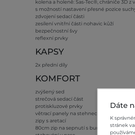
kolena a holeně: Sas-Tec®, chrániče 3D z 
s možností nastavení přesné pozice suchými
zdvojení sedací části
zesílení vnitřní části nohavic kůží
bezpečnostní švy
reflexní prvky
KAPSY
2x přední díly
KOMFORT
zvýšený sed
strečová sedací část
Dáte n
protiskluzové prvky
větrací panely na stehnech
K správné
zipy s aretací
stránek v
80cm zip na sepnutí s bundou
používáme 