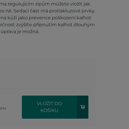
ma regulujícím zipům můžete vložit jak
es ně. Sedací část má protiskluzové prvky.
ílena kůží jako prevence poškození kalhot
čnost zvýšíte připnutím kalhot dlouhým
 úprava je možná.
VLOŽIT DO
DPH
KOŠÍKU