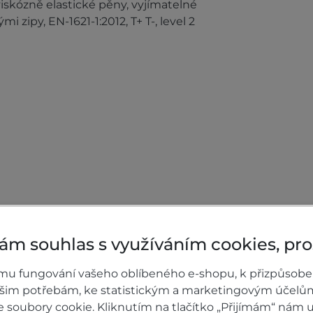
viskózně elastické pěny, vyjímatelné
 zipy, EN-1621-1:2012, T+ T-, level 2
ám souhlas s využíváním cookies, pr
mu fungování vašeho oblíbeného e-shopu, k přizpůsobe
ašim potřebám, ke statistickým a marketingovým účelů
soubory cookie. Kliknutím na tlačítko „Přijímám“ nám u