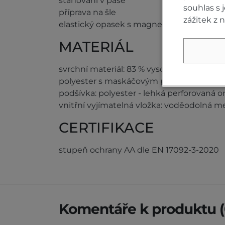
stahování v pase
souhlas s
příprava na šle
zážitek z 
elastický opasek s magnetickou sponou
MATERIÁL
svrchní materiál: 83 % vysoce pevnostní 
polyester s maskáčovým potiskem
podšívka: polyester - lehká perforovaná o
vnitřní vyjímatelná vložka: voděodolná 
CERTIFIKACE
stupeň ochrany AA dle EN 17092-3-2020
Komentáře k produktu (