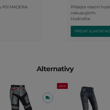
oty PSí MADERA
Přidejte vlastní ho
nakupujícím.
Hodnoťte.
PŘIDAT VLASTNÍ H
Alternativy
akce