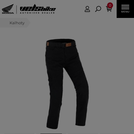
0
Kalhoty