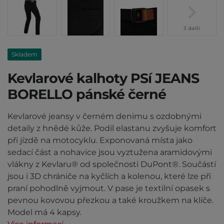
3 další
Skladem
Kevlarové kalhoty PSí JEANS
BORELLO pánské černé
Kevlarové jeansy v černém denimu s ozdobnými
detaily z hnědé kůže. Podíl elastanu zvyšuje komfort
při jízdě na motocyklu. Exponovaná místa jako
sedací část a nohavice jsou vyztužena aramidovými
vlákny z Kevlaru® od společnosti DuPont®. Součástí
jsou i 3D chrániče na kyčlích a kolenou, které lze při
praní pohodlně vyjmout. V pase je textilní opasek s
pevnou kovovou přezkou a také kroužkem na klíče.
Model má 4 kapsy.