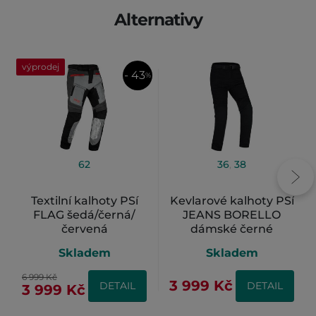
Alternativy
výprodej
- 43
%
62
36
,
38
Textilní kalhoty PSí
Kevlarové kalhoty PSí
FLAG šedá/černá/
JEANS BORELLO
červená
dámské černé
Skladem
Skladem
6 999 Kč
3 999 Kč
DETAIL
DETAIL
3 999 Kč