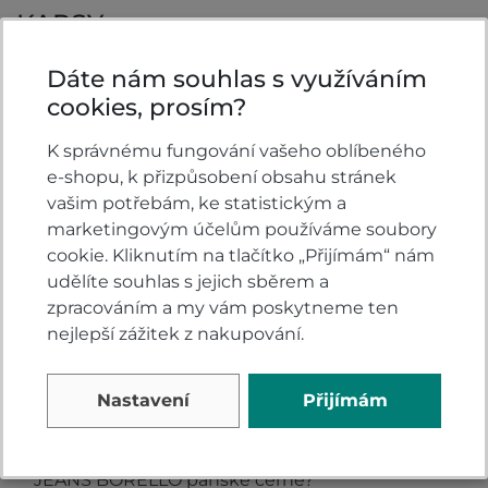
KAPSY
4x vnější kapsy
Dáte nám souhlas s využíváním
cookies, prosím?
K správnému fungování vašeho oblíbeného
Vlastnosti
e-shopu, k přizpůsobení obsahu stránek
vašim potřebám, ke statistickým a
Barva:
Černá
marketingovým účelům používáme soubory
Provedení:
Pánské
cookie. Kliknutím na tlačítko „Přijímám“ nám
Materiál:
Kevlar
udělíte souhlas s jejich sběrem a
zpracováním a my vám poskytneme ten
nejlepší zážitek z nakupování.
Komentáře k produktu (0)
Nastavení
Přijímám
Máte otázky k produktu: Kevlarové kalhoty PSí
JEANS BORELLO pánské černé?