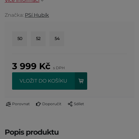
Více informací
Značka:
PSí Hubík
50
52
54
3 999
Kč
s DPH
VLOŽIT DO KOŠÍKU
Porovnat
Doporučit
Sdílet
Popis produktu