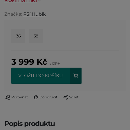
Více informací
Značka:
PSí Hubík
36
38
3 999
Kč
s DPH
VLOŽIT DO KOŠÍKU
Porovnat
Doporučit
Sdílet
Popis produktu