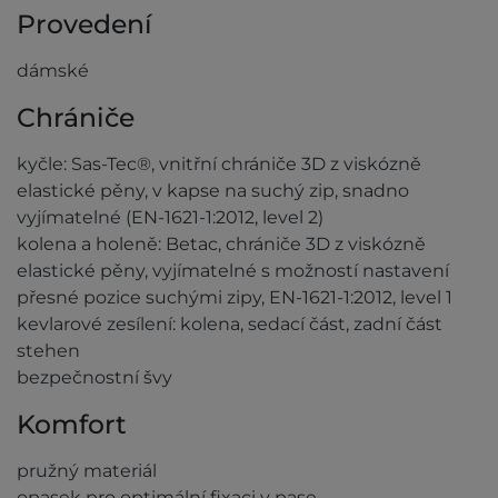
Provedení
dámské
Chrániče
kyčle: Sas-Tec®, vnitřní chrániče 3D z viskózně
elastické pěny, v kapse na suchý zip, snadno
vyjímatelné (EN-1621-1:2012, level 2)
kolena a holeně: Betac, chrániče 3D z viskózně
elastické pěny, vyjímatelné s možností nastavení
přesné pozice suchými zipy, EN-1621-1:2012, level 1
kevlarové zesílení: kolena, sedací část, zadní část
stehen
bezpečnostní švy
Komfort
pružný materiál
opasek pro optimální fixaci v pase