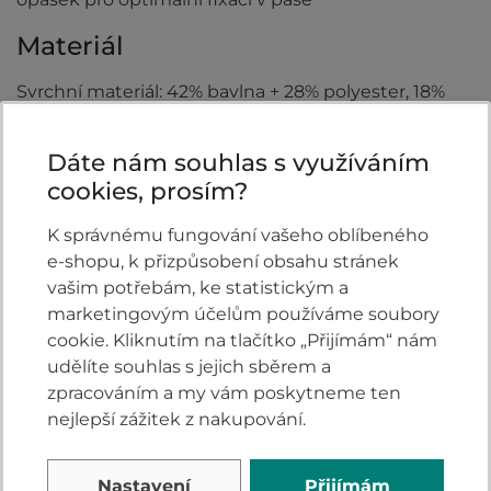
Materiál
Svrchní materiál: 42% bavlna + 28% polyester, 18%
lyocell, 10% polyamid, 2% elastan + kožené doplňky
Vnitřní zesílení: 100% polyamid Kevlar® fy DuPont®
Dáte nám souhlas s využíváním
Kapsy
cookies, prosím?
K správnému fungování vašeho oblíbeného
4x vnější kapsy
e-shopu, k přizpůsobení obsahu stránek
vašim potřebám, ke statistickým a
marketingovým účelům používáme soubory
Vlastnosti
cookie. Kliknutím na tlačítko „Přijímám“ nám
udělíte souhlas s jejich sběrem a
Barva:
Černá
zpracováním a my vám poskytneme ten
Provedení:
Dámské
nejlepší zážitek z nakupování.
Materiál:
Kevlar
Nastavení
Přijímám