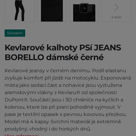
3 další
Skladem
Kevlarové kalhoty PSí JEANS
BORELLO dámské černé
Kevlarové jeansy v černém denimu. Podíl elastanu
zvyšuje komfort při jízdě na motocyklu. Exponovaná
místa jako sedací část a nohavice jsou vyztužena
aramidovými vlákny z Kevlaru® od společnosti
DuPont®. Součástí jsou i 3D chrániče na kyčlích a
kolenou, které lze při praní pohodlně vyjmout. V
pase je textilní opasek s pevnou kovovou přezkou.
Model má 4 kapsy. Svrchní materiál je extrémně
prodyšný, vhodný i do horkých dnů.