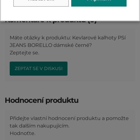
Komentáře k produktu (0)
Máte otázky k produktu: Kevlarové kalhoty PSí
JEANS BORELLO dámské černé?
Zeptejte se.
ZEPTAT SE V DISKUSI
Hodnocení produktu
Přidejte vlastní hodnocení produktu a pomožte
tak dalším nakupujícím.
Hodnoťte.