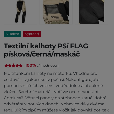
Skladem
Výprodej
Textilní kalhoty PSí FLAG
písková/černá/maskáč
100%
z 1
hodnocení
Multifunkční kalhoty na motorku. Vhodné pro
cestování v jakémkoliv počasí. Nakonfigurujete
pomocí vnitřních vrstev - voděodolné a oteplené
vložce. Svrchní materiál tvoří vysoce pevnostní
Cordura®. Větrací panely na stehnech zaručí dobré
odvětrání v horkých dnech. Nohavice díky dvěma
regulujícím zipům můžete vložit jak dovnitř bot, tak