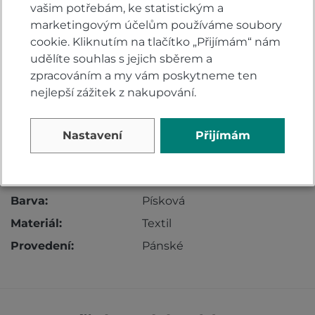
vašim potřebám, ke statistickým a
MATERIÁL
marketingovým účelům používáme soubory
cookie. Kliknutím na tlačítko „Přijímám“ nám
svrchní materiál: vysoce pevnostní Cordura® 500
udělíte souhlas s jejich sběrem a
podšívka: polyester - lehká perforovaná omezující
zpracováním a my vám poskytneme ten
pocení
nejlepší zážitek z nakupování.
vnitřní vyjímatelná vložka 1: voděodolná membrána
vnitřní vyjímatelná vložka 2: termo vložka
Nastavení
Přijímám
Vlastnosti
Barva:
Písková
Materiál:
Textil
Provedení:
Pánské