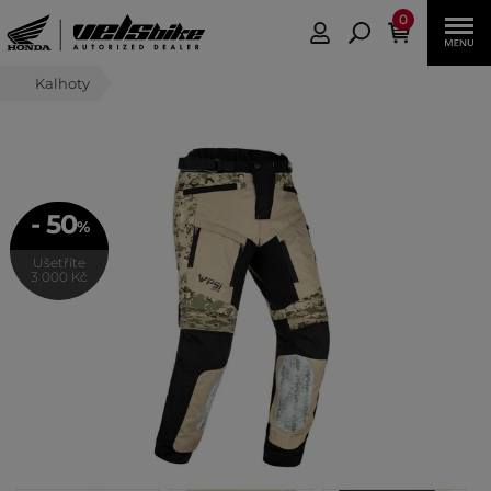
0
Kalhoty
- 50
%
Ušetříte
3 000 Kč