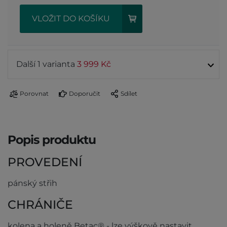
VLOŽIT DO KOŠÍKU
Další 1 varianta
3 999 Kč
Porovnat
Doporučit
Sdílet
Popis produktu
PROVEDENÍ
pánský střih
CHRÁNIČE
kolena a holeně Betac® - lze výškově nastavit