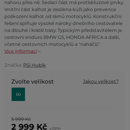
nahoru přes ně. Sedací část má protiskluzové prvky.
Vnitřní část kalhot je zesílena kůží jako prevence
poškození kalhot od rámů motocyklů. Konstrukční
řešení splňuje vysoké nároky dnešního cestovatele
na dlouhé i kratší trasy. Typickým představitelem je
cestovní enduro BMW GS, HONDA AFRICA a další,
včetně cestovních motocyklů a "naháčů".
Více informací
Značka:
PSí Hubík
Zvolte velikost
Jakou velikost?
60
5 999 Kč
2 999
Kč
s DPH