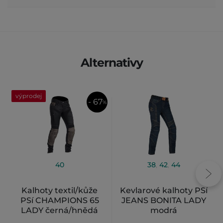
Alternativy
výprodej
- 67
%
40
38
,
42
,
44
Kalhoty textil/kůže
Kevlarové kalhoty PSí
PSí CHAMPIONS 65
JEANS BONITA LADY
LADY černá/hnědá
modrá