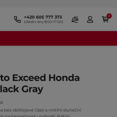
0
+420 605 777 373
(všední dny 8:00-17:00)
uto Exceed Honda
Black Gray
ní
 bez obličejové části s vnitřní sluneční
m na bezpečnost i pohodlí. Nabízí