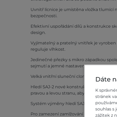
Uvnitř lícnice je umístěna vložka tlumící n
bezpečnosti.
Efektivní uspořádání dílů a konstrukce sk
design.
Vyjímatelný a pratelný vnitřek je vyrob
reguluje vlhkost.
Jedinečné přezky s mikro západkou spol
sejmutí a jemné nastavení.
Velká vnitřní sluneční clona.
Dáte n
Hledí SAJ-2 nové konstrukce je vybaveno ž
K správné
pravou a levou stranu, aby se snížil tlak vě
stránek v
používáme 
Systém výměny hledí SAJ Shield System (P
souhlas s
Pro zamezení zamlžování lze nainstalovat 
zážitek z 