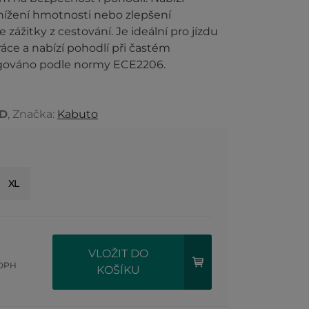
snížení hmotnosti nebo zlepšení
zážitky z cestování. Je ideální pro jízdu
áce a nabízí pohodlí při častém
ogováno podle normy ECE2206.
5D
, Značka:
Kabuto
XL
VLOŽIT DO
 DPH
KOŠÍKU