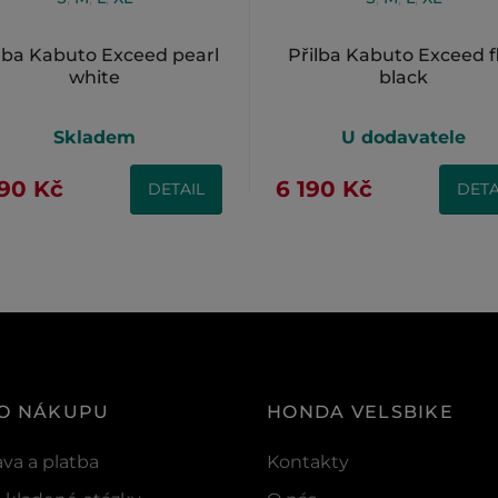
lba Kabuto Exceed pearl
Přilba Kabuto Exceed f
white
black
Skladem
U dodavatele
190 Kč
6 190 Kč
DETAIL
DETA
 O NÁKUPU
HONDA VELSBIKE
va a platba
Kontakty