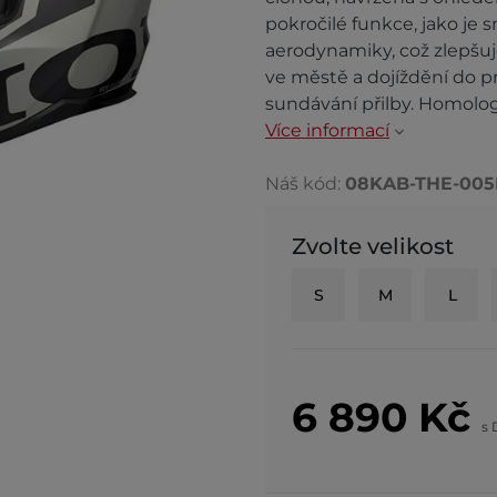
pokročilé funkce, jako je 
aerodynamiky, což zlepšuje 
ve městě a dojíždění do pr
sundávání přilby. Homol
Více informací
Náš kód:
08KAB-THE-00
Zvolte velikost
S
M
L
6 890
Kč
s