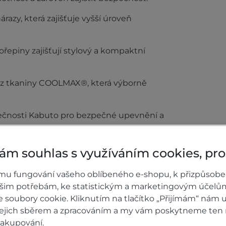
árazy, která zajišťuje vyšší úroveň
ořepiny zajišťují stylový a kompaktní
en z tkaniny COOLMAX®, která výborně
ečnosti Kabuto pro bezpečné upevnění a
ám souhlas s využíváním cookies, pr
ebry, která účinně rozdělují vítr na
mu fungování vašeho oblíbeného e-shopu, k přizpůsobe
tru na obličej.
ašim potřebám, ke statistickým a marketingovým účelů
soubory cookie. Kliknutím na tlačítko „Přijímám“ nám u
AT. č. 4839373).
 jejich sběrem a zpracováním a my vám poskytneme ten 
široký typ plastové fólie s Pinlock 100%
nakupování.