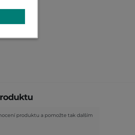
roduktu
dnocení produktu a pomožte tak dalším