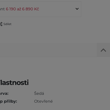
ant
6 190 až 6 890 Kč
Sdílet
lastnosti
rva:
Šedá
p přilby:
Otevřené