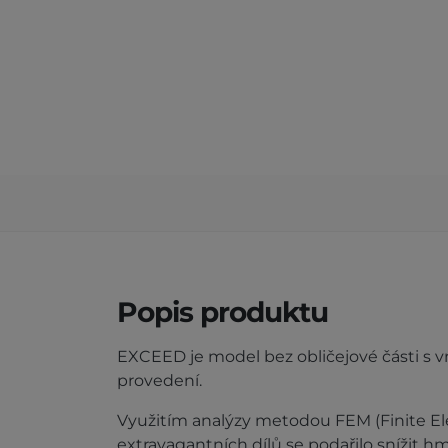
Popis produktu
EXCEED je model bez obličejové části s 
provedení.
Využitím analýzy metodou FEM (Finite 
extravagantních dílů se podařilo snížit h