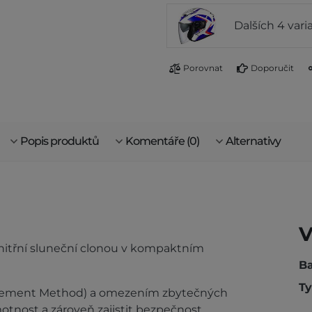
Dalších 4 vari
Porovnat
Doporučit
Popis produktů
Komentáře (0)
Alternativy
V
vnitřní sluneční clonou v kompaktním
Ba
Ty
Element Method) a omezením zbytečných
motnost a zároveň zajistit bezpečnost.