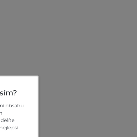
osím?
ní obsahu
m
dělíte
nejlepší