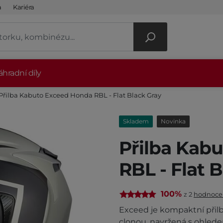
a
Kariéra
hradní díly
Přilba Kabuto Exceed Honda RBL - Flat Black Gray
Skladem
Novinka
Přilba Kab
RBL - Flat 
100%
z 2
hodnoce
Exceed je kompaktní přilba
clonou, navržená s ohlede