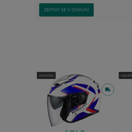
ZEPTAT SE V DISKUSI
novinka
novin
S
,
M
,
L
,
XL