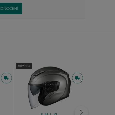
ODNOCENÍ
novinka
akce
S
,
M
,
L
,
XL