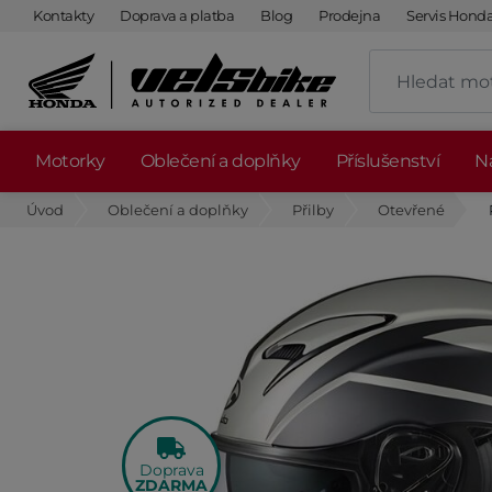
Kontakty
Doprava a platba
Blog
Prodejna
Servis Hond
Motorky
Oblečení a doplňky
Příslušenství
Ná
Úvod
Oblečení a doplňky
Přilby
Otevřené
Doprava
ZDARMA