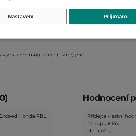
stor mezi hledím a samotnou pryží, který
Nastavení
Přijímám
snižuje úroveň hlučnosti.
nou patentovanou stabilizací ve vysokých
y vyhrazené montážní prostory pro
0)
Hodnocení p
o Exceed Honda RBL
Přidejte vlastní ho
nakupujícím.
Hodnoťte.