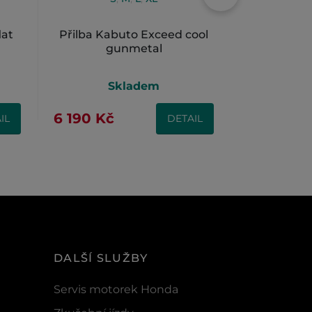
lat
Přilba Kabuto Exceed cool
Přilba S
gunmetal
Skladem
S
9 900 Kč
6 190 Kč
IL
DETAIL
5 990 Kč
DALŠÍ SLUŽBY
Servis motorek Honda