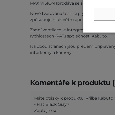
MAX VISION (prodává se samostatně).
Nově tvarovaná těsnící pryž vyplňuje pro
způsobuje hluk větru apod., a podstatně 
Zadní ventilace je integrována s jedineč
rychlostech (PAT.) společnosti Kabuto.
Na obou stranách jsou předem připraven
interkomy a kamery.
Komentáře k produktu (
Máte otázky k produktu: Přilba Kabut
- Flat Black Gray?
Zeptejte se.