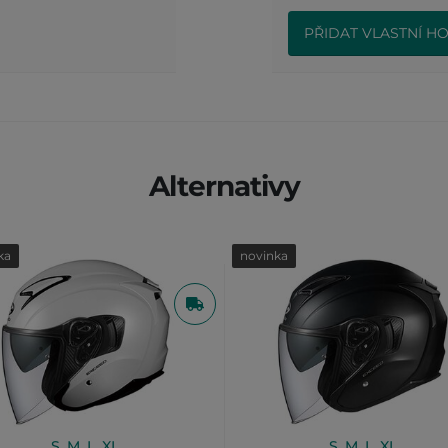
PŘIDAT VLASTNÍ H
Alternativy
ka
novinka
S
,
M
,
L
,
XL
S
,
M
,
L
,
XL