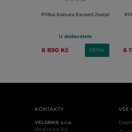
Přilba Kabuto Exceed Zestal
Při
U dodavatele
6 890 Kč
6 
DETAIL
KONTAKTY
VŠE
VELSBIKE s.r.o.
Dopra
Jinačovice 513