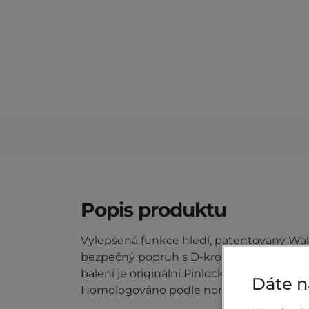
Popis produktu
Vylepšená funkce hledí, patentovaný Wake
bezpečný popruh s D-kroužkem poskytují
balení je originální Pinlock® vložka hledí,
Dáte n
Homologováno podle normy ECE2206.