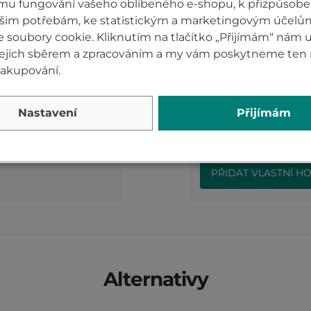
mu fungování vašeho oblíbeného e-shopu, k přizpůsobe
ašim potřebám, ke statistickým a marketingovým účelů
soubory cookie. Kliknutím na tlačítko „Přijímám“ nám u
 jejich sběrem a zpracováním a my vám poskytneme ten 
0)
Hodnocení p
nakupování.
TO AEROBLADE F
Přidejte vlastní ho
Nastavení
Přijímám
nakupujícím.
Hodnoťte.
PŘIDAT VLASTNÍ H
Alternativy