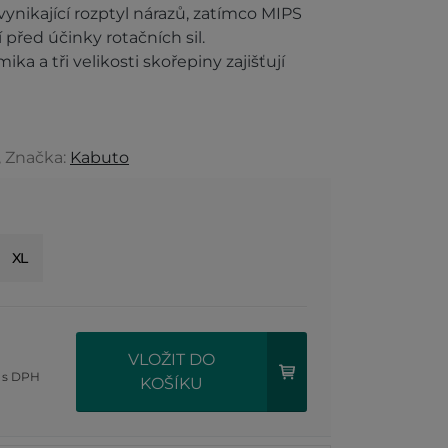
 vynikající rozptyl nárazů, zatímco MIPS
před účinky rotačních sil.
a a tři velikosti skořepiny zajišťují
, Značka:
Kabuto
XL
č
VLOŽIT DO
s DPH
KOŠÍKU