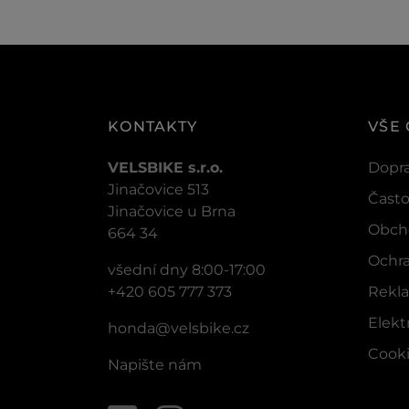
KONTAKTY
VŠE
VELSBIKE s.r.o.
Dopra
Jinačovice 513
Často
Jinačovice u Brna
Obch
664 34
Ochra
všední dny 8:00-17:00
+420 605 777 373
Rekla
Elek
honda@velsbike.cz
Cook
Napište nám