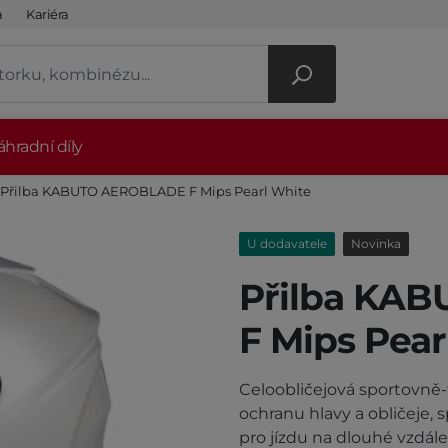
a
Kariéra
hradní díly
Přilba KABUTO AEROBLADE F Mips Pearl White
U dodavatele
Novinka
Přilba KA
F Mips Pear
Celoobličejová sportovně-
ochranu hlavy a obličeje,
pro jízdu na dlouhé vzdál