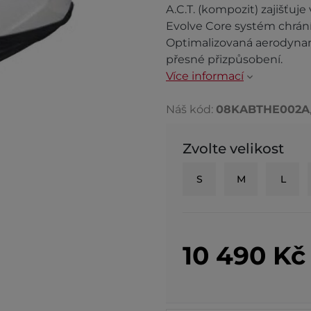
A.C.T. (kompozit) zajišťuje
Evolve Core systém chrání 
Optimalizovaná aerodynamik
přesné přizpůsobení.
Více informací
Náš kód:
08KABTHE002A
Zvolte velikost
S
M
L
10 490
K