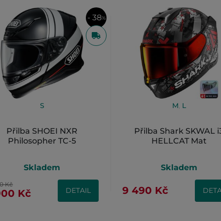
- 38
%
S
M
,
L
Přilba SHOEI NXR
Přilba Shark SKWAL i
Philosopher TC-5
HELLCAT Mat
Skladem
Skladem
00 Kč
9 490 Kč
DETAIL
DETA
900 Kč