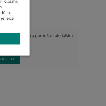
ní obsahu
m
dělíte
nejlepší
roduktu
dnocení produktu a pomožte tak dalším
ODNOCENÍ