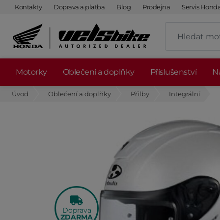
Kontakty
Doprava a platba
Blog
Prodejna
Servis Hond
Motorky
Oblečení a doplňky
Příslušenství
Ná
Úvod
Oblečení a doplňky
Přilby
Integrální
Doprava
ZDARMA