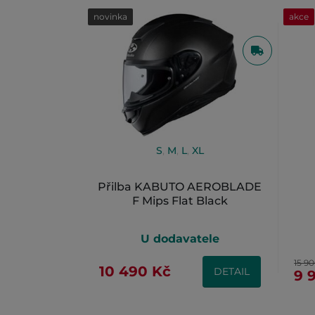
novinka
akce
S
,
M
,
L
,
XL
Přilba KABUTO AEROBLADE
F Mips Flat Black
U dodavatele
15 9
10 490 Kč
DETAIL
9 