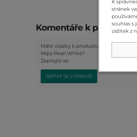
K správné
stránek v
používáme 
souhlas s
Komentáře k produktu (
zážitek z 
Máte otázky k produktu: Přilba KABU
Mips Pearl White?
Zeptejte se.
ZEPTAT SE V DISKUSI