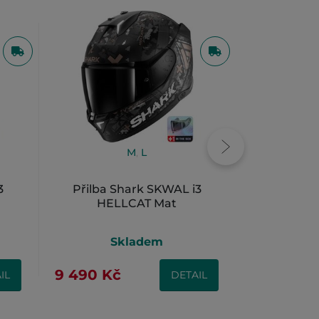
M
,
L
3
Přilba Shark SKWAL i3
Přilba Sha
HELLCAT Mat
Shadow
Skladem
S
9 490 Kč
8 990 Kč
IL
DETAIL